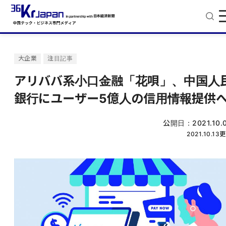
大企業
注目記事
アリババ系小口金融「花唄」、中国人
銀行にユーザー5億人の信用情報提供
公開日：
2021.10.
2021.10.13
更