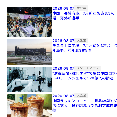
2026.08.07
大企業
中国・長城汽車、7月新車販売3.5％
増 海外が過半
2026.08.07
大企業
テスラ上海工場、7月出荷9.3万台 
年最多、前年比38％増
2026.08.07
スタートアップ
"潜在空間×強化学習"で挑む中国ロボ
トAI、エンジェルで320億円の調達
2026.08.07
大企業
中国ラッキンコーヒー、世界店舗3.6
店に拡大 既存店減収でも利益成長
持