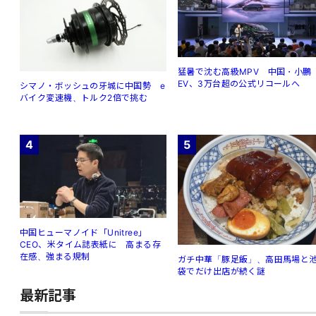
猛暑で沈む高級MPV 中国・小鵬
EV、3万台超の公式リコールへ
シマノ・ボッシュの牙城に中国勢 e
バイク変速機、トルク2倍で挑む
4
5
中国ヒューマノイド「Unitree」
CEO、米タイム誌表紙に 高まる存
在感、強まる規制
ガチ中華「豚足飯」、高田馬場と
袋でだけ出店が続く謎
最新記事