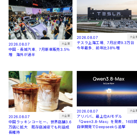
大企
2026.08.07
テスラ上海工場、7月出荷9.3万
大企業
2026.08.07
今年最多、前年比38％増
中国・長城汽車、7月新車販売3.5％
増 海外が過半
大企
2026.08.07
アリババ、最上位AIモデル
大企業
2026.08.07
「Qwen3.8-Max」を発表。16日
中国ラッキンコーヒー、世界店舗3.6
自律開発でDeepseekら追撃
万店に拡大 既存店減収でも利益成
長維持