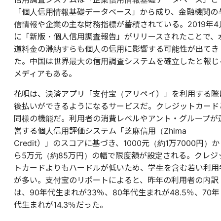
「個人信用情報基礎データベース」から成り、金融機関の
信情報や企業の主な財務指標が蓄積されている。2019年4
に「新版・個人信用調査報告」がリリースされたことで、
道料金の滞納すらも個人の信用に影響する可能性が出てき
た。中国は世界最大の信用調査システムを確立したと報じ
メディアもある。
花唄は、決済アプリ「支付宝（アリペイ）」を利用する際
後払いができるようになるサービスだ。クレジットカード
同様の機能だ。利用者の消費レベルやアント・グループが
営する個人信用評価システム「芝麻信用（Zhima
Credit）」のスコアに基づき、1000元（約1万7000円）か
ら5万元（約85万円）の幅で限度額が設定される。クレジ
トカードよりもハードルが低いため、学生を含む若い利用
が多い。支付宝のリポートによると、昨年の利用者の内訳
は、90年代生まれが33％、80年代生まれが48.5％、70年
代生まれが14.3％だった。