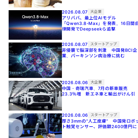
2026.08.07
大企業
アリババ、最上位AIモデル
「Qwen3.8-Max」を発表。16日間
律開発でDeepseekら追撃
2026.08.07
スタートアップ
非侵襲で脳深部を刺激 中国発BCI企
業、パーキンソン病治療に挑む
2026.08.06
大企業
中国・奇瑞汽車、7月の新車販売
23.3％増 新エネ車と輸出がけん引
2026.08.06
スタートアップ
厚さ3mmの"人工皮膚" 中国発ロボ
ト触覚センサー、評価額2400億円に