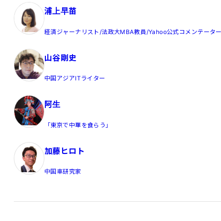
浦上早苗
経済ジャーナリスト/法政大MBA教員/Yahoo公式コメンテータ
山谷剛史
中国アジアITライター
阿生
「東京で中華を食らう」
加藤ヒロト
中国車研究家