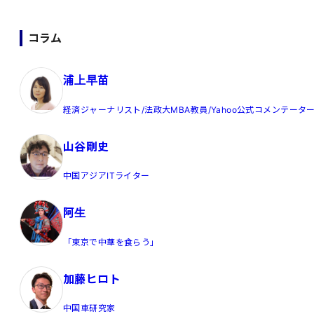
コラム
浦上早苗
経済ジャーナリスト/法政大MBA教員/Yahoo公式コメンテータ
山谷剛史
中国アジアITライター
阿生
「東京で中華を食らう」
加藤ヒロト
中国車研究家