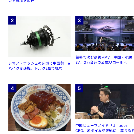
ンド買収を加速
2
3
猛暑で沈む高級MPV 中国・小鵬
EV、3万台超の公式リコールへ
シマノ・ボッシュの牙城に中国勢 e
バイク変速機、トルク2倍で挑む
4
5
中国ヒューマノイド「Unitree」
CEO、米タイム誌表紙に 高まる