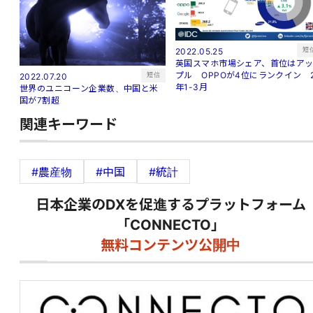
短
2022.05.25
英国スマホ市場シェア、首位はア
プル OPPOが4位にランクイン 
短信
2022.07.20
年1-3月
世界のユニコーン企業数、中国と米
国が7割超
関連キーワード
#農産物
#中国
#統計
日本企業のDXを促進するプラットフォーム
「CONNECTO」
無料コンテンツ公開中