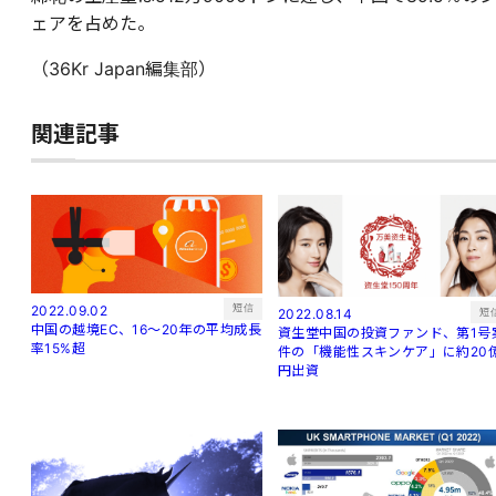
ェアを占めた。
（36Kr Japan編集部）
関連記事
短信
2022.09.02
短
2022.08.14
中国の越境EC、16～20年の平均成長
資生堂中国の投資ファンド、第1号
率15%超
件の「機能性スキンケア」に約20
円出資