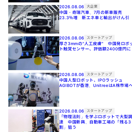
2026.08.06
大企業
中国・奇瑞汽車、7月の新車販売
23.3％増 新エネ車と輸出がけん引
2026.08.06
スタートアップ
厚さ3mmの"人工皮膚" 中国発ロボ
ト触覚センサー、評価額2400億円に
2026.08.06
スタートアップ
中国人型ロボット、IPOラッシュ
AGIBOTが香港、UnitreeはA株市場
2026.08.06
スタートアップ
「物理法則」を学ぶロボットで大型
達 中国新興、自動車工場の「残る3
割」狙う