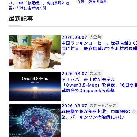
在感、強まる規制
ガチ中華「豚足飯」、高田馬場と池
袋でだけ出店が続く謎
最新記事
2026.08.07
大企業
中国ラッキンコーヒー、世界店舗3.6
店に拡大 既存店減収でも利益成長
持
2026.08.07
大企業
アリババ、最上位AIモデル
「Qwen3.8-Max」を発表。16日間
律開発でDeepseekら追撃
2026.08.07
スタートアップ
非侵襲で脳深部を刺激 中国発BCI企
業、パーキンソン病治療に挑む