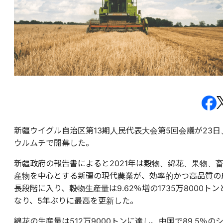
新疆ウイグル自治区第13期人民代表大会第5回会議が23日
ウルムチで開幕した。
新疆政府の報告書によると2021年は穀物、綿花、果物、
産物を中心とする新疆の現代農業が、効率的かつ高品質の
長段階に入り、穀物生産量は9.62％増の1735万8000トン
なり、5年ぶりに最高を更新した。
綿花の生産量は512万9000トンに達し、中国で89.5％の