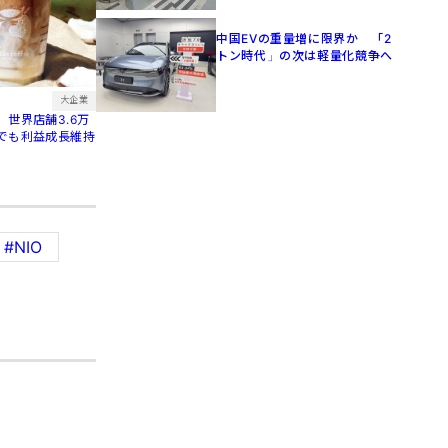
中国EVの重量増に限界か 「2
トン時代」の次は軽量化競争へ
大企業
世界店舗3.6万
でも利益成長維持
#NIO