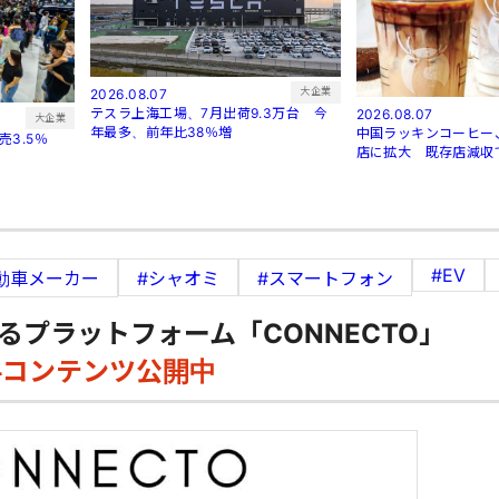
大企業
2026.08.07
テスラ上海工場、7月出荷9.3万台 今
2026.08.07
大企業
年最多、前年比38％増
中国ラッキンコーヒー、
3.5％
店に拡大 既存店減収
#EV
動車メーカー
#シャオミ
#スマートフォン
るプラットフォーム「CONNECTO」
料コンテンツ公開中