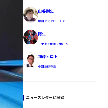
員/Yahoo公式コメンテーター
山谷剛史
中国アジアITライター
阿生
「東京で中華を食らう」
加藤ヒロト
中国車研究家
ニュースレターに登録