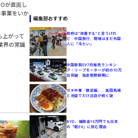
IOが直面し
ホ事業をいか
編集部おすすめ
政府は"改善する"と言うけれ
も上がって
ど 中国旅行、現場はまだ外国
人に「冷たい」
業界の常識
中国新興EV7月販売ランキン
グ：リープモーターが初の10万
台突破、独走態勢鮮明に
ガチ中華「豚足飯」、高田馬場
と池袋でだけ出店が続く謎
BYD、補助金15万円でも日本
の「軽EV」に挑む理由