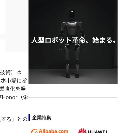
為技術）は
マホ市場に参
業強化を発
onor（栄
企業特集
表する」との