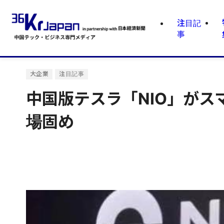
注目記
事
大企業
注目記事
中国版テスラ「NIO」が
場固め