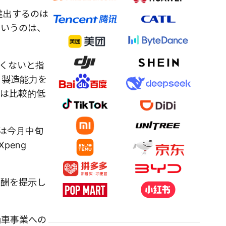
進出するのは
というのは、
くないと指
、製造能力を
ルは比較的低
は今月中旬
peng
報酬を提示し
動車事業への