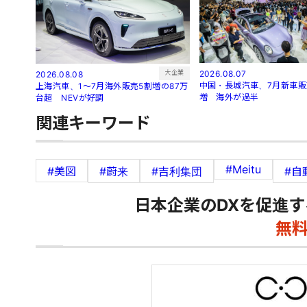
大企業
2026.08.07
2026.08.08
中国・長城汽車、7月新車販売
上海汽車、1～7月海外販売5割増の87万
増 海外が過半
台超 NEVが好調
関連キーワード
#Meitu
#美図
#蔚来
#吉利集団
#自
日本企業のDXを促進す
無