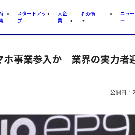
特
スタートアッ
大企
ニュー
その他
集
プ
業
ー
スマホ事業参入か 業界の実力者
公開日：