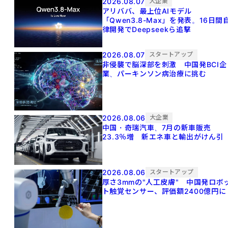
2026.08.07
大企業
アリババ、最上位AIモデル
「Qwen3.8-Max」を発表。16日間
律開発でDeepseekら追撃
2026.08.07
スタートアップ
非侵襲で脳深部を刺激 中国発BCI企
業、パーキンソン病治療に挑む
2026.08.06
大企業
中国・奇瑞汽車、7月の新車販売
23.3％増 新エネ車と輸出がけん引
2026.08.06
スタートアップ
厚さ3mmの"人工皮膚" 中国発ロボ
ト触覚センサー、評価額2400億円に