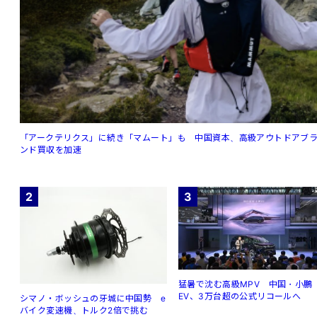
「アークテリクス」に続き「マムート」も 中国資本、高級アウトドアブ
ンド買収を加速
2
3
猛暑で沈む高級MPV 中国・小鵬
EV、3万台超の公式リコールへ
シマノ・ボッシュの牙城に中国勢 e
バイク変速機、トルク2倍で挑む