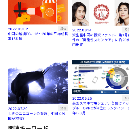
短信
2022.09.02
短
2022.08.14
中国の越境EC、16～20年の平均成長
資生堂中国の投資ファンド、第1号
率15%超
件の「機能性スキンケア」に約20
円出資
短
2022.05.25
英国スマホ市場シェア、首位はア
プル OPPOが4位にランクイン 
短信
2022.07.20
年1-3月
世界のユニコーン企業数、中国と米
国が7割超
関連キーワード