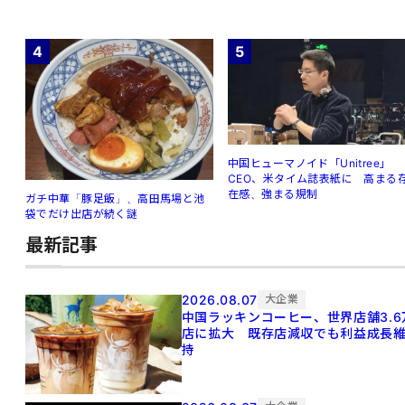
4
5
中国ヒューマノイド「Unitree」
CEO、米タイム誌表紙に 高まる
在感、強まる規制
ガチ中華「豚足飯」、高田馬場と池
袋でだけ出店が続く謎
最新記事
2026.08.07
大企業
中国ラッキンコーヒー、世界店舗3.6
店に拡大 既存店減収でも利益成長
持