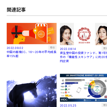
関連記事
短信
2022.09.02
短
2022.08.14
中国の越境EC、16～20年の平均成長
資生堂中国の投資ファンド、第1号
率15%超
件の「機能性スキンケア」に約20
円出資
短
2022.05.25