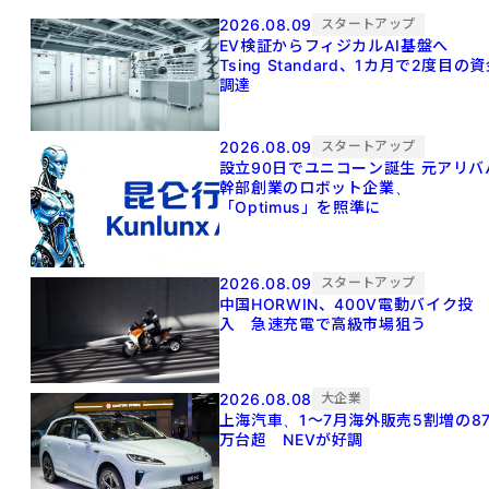
2026.08.09
スタートアップ
EV検証からフィジカルAI基盤へ
Tsing Standard、1カ月で2度目の
調達
2026.08.09
スタートアップ
設立90日でユニコーン誕生 元アリババ
幹部創業のロボット企業、
「Optimus」を照準に
2026.08.09
スタートアップ
中国HORWIN、400V電動バイク投
入 急速充電で高級市場狙う
2026.08.08
大企業
上海汽車、1～7月海外販売5割増の8
万台超 NEVが好調