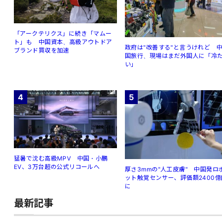
「アークテリクス」に続き「マムー
ト」も 中国資本、高級アウトドア
政府は"改善する"と言うけれど 
ブランド買収を加速
国旅行、現場はまだ外国人に「冷
い」
4
5
猛暑で沈む高級MPV 中国・小鵬
EV、3万台超の公式リコールへ
厚さ3mmの"人工皮膚" 中国発ロ
ット触覚センサー、評価額2400億
に
最新記事