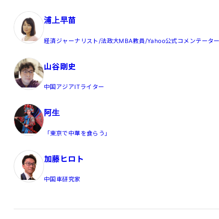
浦上早苗
経済ジャーナリスト/法政大MBA教員/Yahoo公式コメンテータ
山谷剛史
中国アジアITライター
阿生
「東京で中華を食らう」
加藤ヒロト
中国車研究家