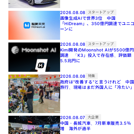
2026.08.08
スタートアップ
画像生成AIで世界3位 中国
「HiDream」、350億円調達でユニ
ーンに
2026.08.08
スタートアップ
Kimi開発のMoonshot AIが5500億円
調達 「K3」投入で存在感、評価額
5.5兆円に
2026.08.08
特集
政府は"改善する"と言うけれど 中
旅行、現場はまだ外国人に「冷たい
2026.08.07
大企業
中国・長城汽車、7月新車販売3.5％
増 海外が過半