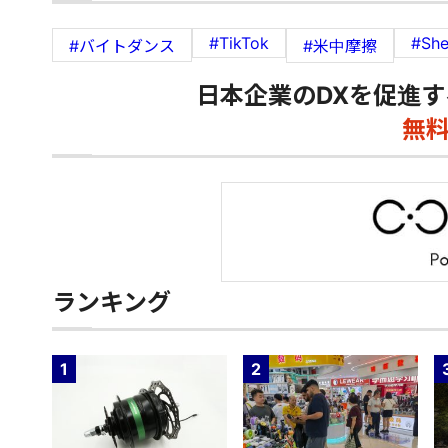
#TikTok
#She
#バイトダンス
#米中摩擦
日本企業のDXを促進す
無
ランキング
1
2