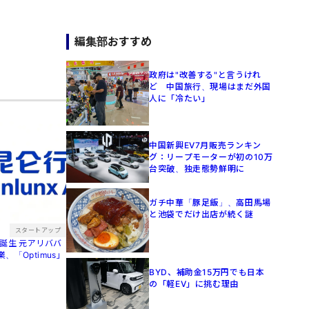
編集部おすすめ
政府は"改善する"と言うけれ
ど 中国旅行、現場はまだ外国
人に「冷たい」
中国新興EV7月販売ランキン
グ：リープモーターが初の10万
台突破、独走態勢鮮明に
ガチ中華「豚足飯」、高田馬場
と池袋でだけ出店が続く謎
スタートアップ
アリババ
「Optimus」
BYD、補助金15万円でも日本
の「軽EV」に挑む理由