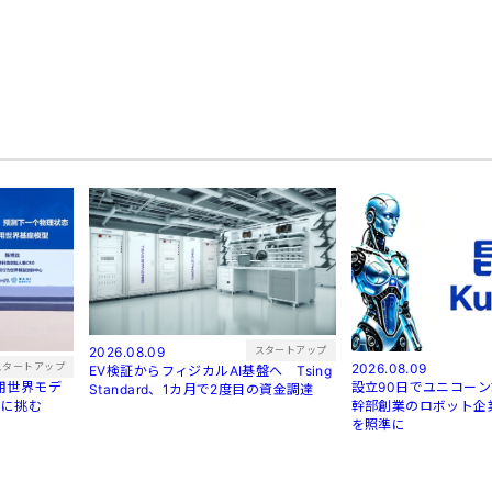
スタートアップ
2026.08.09
スタートアップ
2026.08.09
EV検証からフィジカルAI基盤へ Tsing
用世界モデ
設立90日でユニコーン誕生 元
Standard、1カ月で2度目の資金調達
Iに挑む
幹部創業のロボット企業、
を照準に