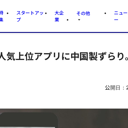
特
スタートアッ
大企
ニュー
その他
集
プ
業
ー
国の人気上位アプリに中国製ずらり
公開日：