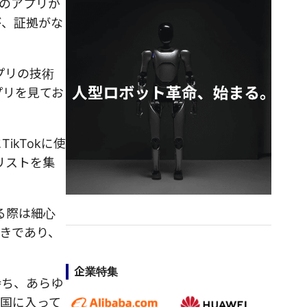
べてのアプリが
が、証拠がな
アプリの技術
プリを見てお
ikTokに使
リストを集
る際は細心
きであり、
企業特集
持ち、あらゆ
国に入って