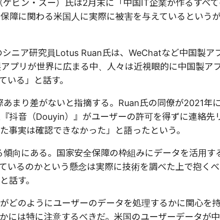
in Xu（ケビン・スー）氏は2月末に「中国IT企業が作るす
安全保障に関わる米国人に実際に被害を与えているという
のシニア研究員Lotus Ruan氏は、WeChatなど中国製
国製アプリが世界に広まる中、人々は近視眼的に中国製ア
ている」と話す。
まり差がないと指摘する。Ruan氏の同僚が2021年にT
版『抖音（Douyin）』がユーザーの許可を得ずに連絡先
た事実は確認できなかった」と語ったという。
れる傾向にある。国家安全保障の枠組みにデータを活用す
ているのかという懸念は実際に技術を調べた上で抱くべ
と話す。
がどのようにユーザーのデータを処理するかに関心を
かには特に注意するべきだ。米国のユーザーデータが中