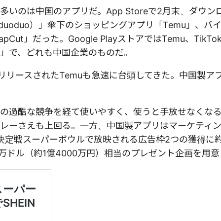
のは中国のアプリだ。App Storeで2月末、ダウン
duoduo）」傘下のショッピングアプリ「Temu」、バ
ut」だった。Google PlayストアではTemu、TikT
N」で、どれも中国企業のものだ。
9月にリリースされたTemuも急速に台頭してきた。中国製ア
年もの過酷な競争を経て使いやすく、使うと手放せなくな
レーさえも上回る。一方、中国製アプリはマーケティ
勝決定戦スーパーボウルで放映される広告枠2つの獲得に約
00万ドル（約1億4000万円）相当のプレゼント企画を用