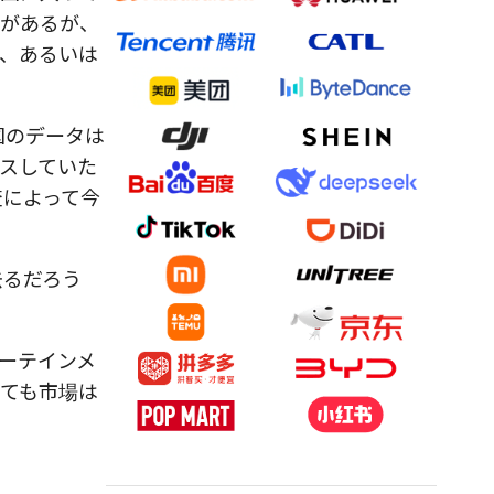
みがあるが、
、あるいは
国のデータは
スしていた
査によって今
去るだろう
ターテインメ
ても市場は