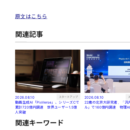
原文はこちら
関連記事
スタートアップ
2026.08.10
2026.08.10
動画生成AI「PixVerse」、シリーズCで
22歳の北京大研究者、「汎
累計720億円調達 世界ユーザー1.5億
ル」で160億円調達 物理A
人突破
関連キーワード