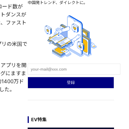
中国発トレンド、ダイレクトに。
ロード数が
イトダンスが
ok、ファスト
プリの米国で
るアプリを開
ングにますま
1400万ド
意した。
EV特集