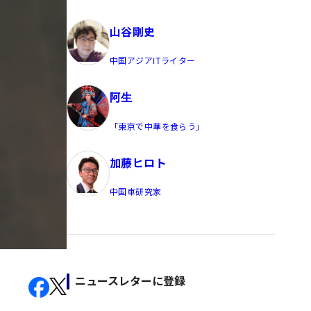
員/Yahoo公式コメンテーター
山谷剛史
中国アジアITライター
阿生
「東京で中華を食らう」
加藤ヒロト
中国車研究家
ニュースレターに登録