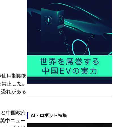
の使用制限を
を禁止した。
る恐れがある
リと中国政府
AI・ロボット特集
た英中ニュー