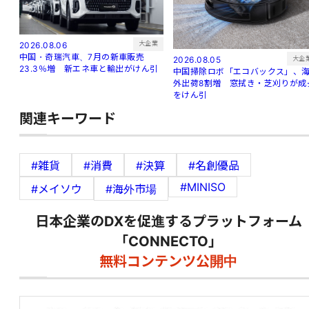
大企業
2026.08.06
中国・奇瑞汽車、7月の新車販売
大企
2026.08.05
23.3％増 新エネ車と輸出がけん引
中国掃除ロボ「エコバックス」、
外出荷8割増 窓拭き・芝刈りが成
をけん引
関連キーワード
#雑貨
#消費
#決算
#名創優品
#MINISO
#メイソウ
#海外市場
日本企業のDXを促進するプラットフォーム
「CONNECTO」
無料コンテンツ公開中