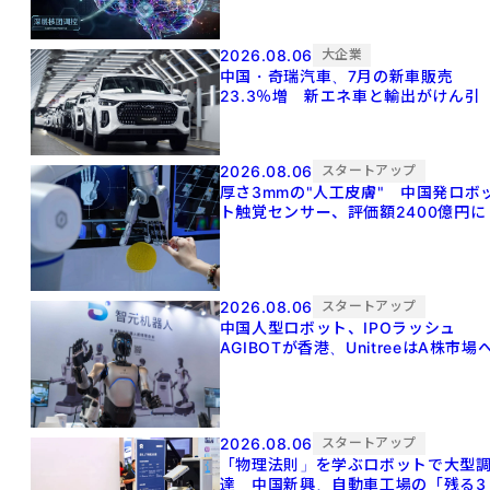
2026.08.06
大企業
中国・奇瑞汽車、7月の新車販売
23.3％増 新エネ車と輸出がけん引
2026.08.06
スタートアップ
厚さ3mmの"人工皮膚" 中国発ロボ
ト触覚センサー、評価額2400億円に
2026.08.06
スタートアップ
中国人型ロボット、IPOラッシュ
AGIBOTが香港、UnitreeはA株市場
2026.08.06
スタートアップ
「物理法則」を学ぶロボットで大型
達 中国新興、自動車工場の「残る3