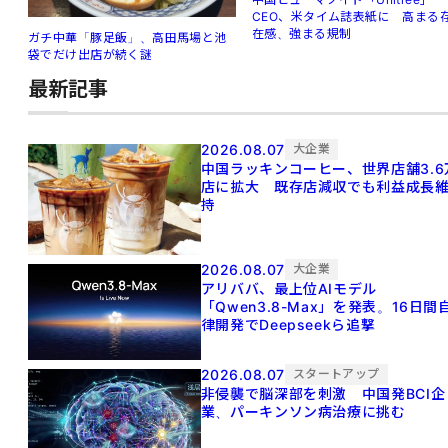
CEO、米タイム誌表紙に 高まる
在感、強まる規制
ガチ中華「豚足飯」、高田馬場と池
袋でだけ出店が続く謎
最新記事
2026.08.07
大企業
中国ラッキンコーヒー、世界店舗3.6
店に拡大 既存店減収でも利益成長
持
2026.08.07
大企業
アリババ、最上位AIモデル
「Qwen3.8-Max」を発表。16日間
律開発でDeepseekら追撃
2026.08.07
スタートアップ
非侵襲で脳深部を刺激 中国発BCI企
業、パーキンソン病治療に挑む