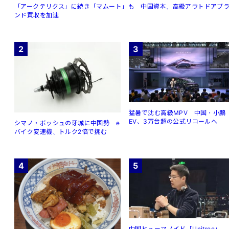
「アークテリクス」に続き「マムート」も 中国資本、高級アウトドアブ
ンド買収を加速
2
3
猛暑で沈む高級MPV 中国・小鵬
EV、3万台超の公式リコールへ
シマノ・ボッシュの牙城に中国勢 e
バイク変速機、トルク2倍で挑む
4
5
中国ヒューマノイド「Unitree」