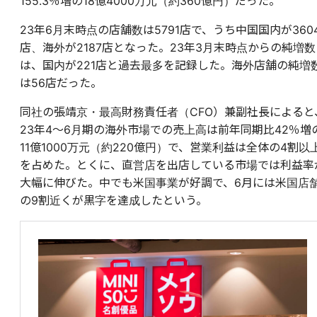
155.3％増の18億4000万元（約360億円）だった。
23年6月末時点の店舗数は5791店で、うち中国国内が360
店、海外が2187店となった。23年3月末時点からの純増数
は、国内が221店と過去最多を記録した。海外店舗の純増
は56店だった。
同社の張靖京・最高財務責任者（CFO）兼副社長によると
23年4〜6月期の海外市場での売上高は前年同期比42％増
11億1000万元（約220億円）で、営業利益は全体の4割以
を占めた。とくに、直営店を出店している市場では利益率
大幅に伸びた。中でも米国事業が好調で、6月には米国店
の9割近くが黒字を達成したという。