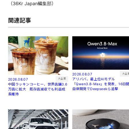
（36Kr Japan編集部）
関連記事
大企
2026.08.07
アリババ、最上位AIモデル
大企業
2026.08.07
「Qwen3.8-Max」を発表。16日
中国ラッキンコーヒー、世界店舗3.6
自律開発でDeepseekら追撃
万店に拡大 既存店減収でも利益成
長維持