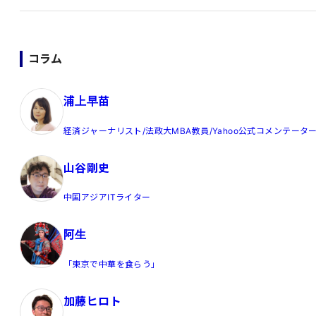
コラム
浦上早苗
経済ジャーナリスト/法政大MBA教員/Yahoo公式コメンテータ
山谷剛史
中国アジアITライター
阿生
「東京で中華を食らう」
加藤ヒロト