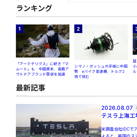
ランキング
1
2
猛
「アークテリクス」に続き「マ
シマノ・ボッシュの牙城に中国
小
ムート」も 中国資本、高級ア
勢 eバイク変速機、トルク2
ル
ウトドアブランド買収を加速
倍で挑む
最新記事
2026.08.07
テスラ上海工
米調査会社IDCでア
よると、英国のスマ