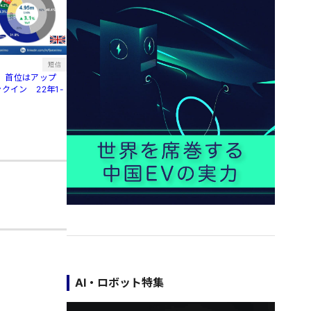
短信
、首位はアップ
クイン 22年1-
AI・ロボット特集