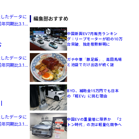
発表したデータに
編集部おすすめ
年同期比3.1%
中国新興EV7月販売ランキン
グ：リープモーターが初の10万
む
台突破、独走態勢鮮明に
発表したデータに
ガチ中華「豚足飯」、高田馬場
と池袋でだけ出店が続く謎
年同期比3.1%
BYD、補助金15万円でも日本
の「軽EV」に挑む理由
引
発表したデータに
中国EVの重量増に限界か 「2
年同期比3.1%
トン時代」の次は軽量化競争へ