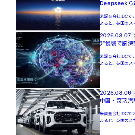
Deepseek
米調査会社IDCでア
よると、英国のスマ
増 […]
2026.08.07
非侵襲で脳深
米調査会社IDCでア
よると、英国のスマ
増 […]
2026.08.06
中国・奇瑞汽
米調査会社IDCでア
よると、英国のスマ
増 […]