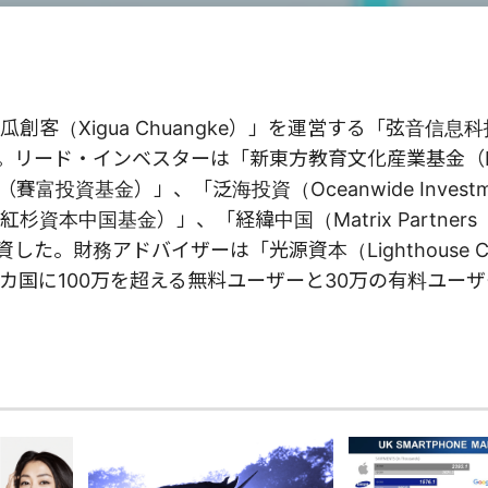
客（Xigua Chuangke）」を運営する「弦音信息
した。リード・インベスターは「新東方教育文化産業基金（
s（賽富投資基金）」、「泛海投資（Oceanwide Invest
本中国基金）」、「経緯中国（Matrix Partners
た。財務アドバイザーは「光源資本（Lighthouse Cap
1カ国に100万を超える無料ユーザーと30万の有料ユー