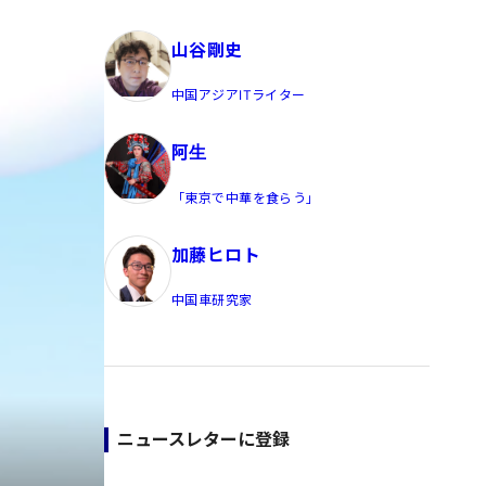
員/Yahoo公式コメンテーター
山谷剛史
中国アジアITライター
阿生
「東京で中華を食らう」
加藤ヒロト
中国車研究家
ニュースレターに登録