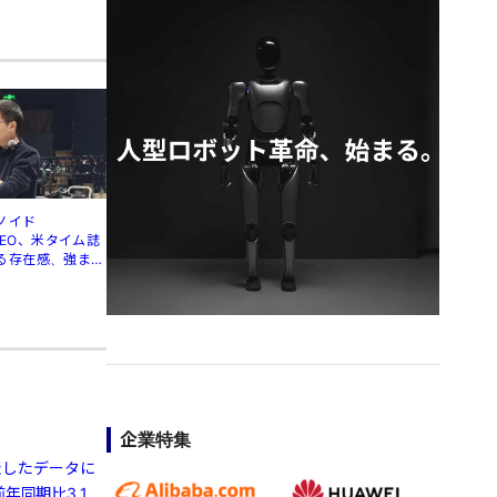
ノイド
」CEO、米タイム誌
る存在感、強まる
企業特集
発表したデータに
年同期比3.1%