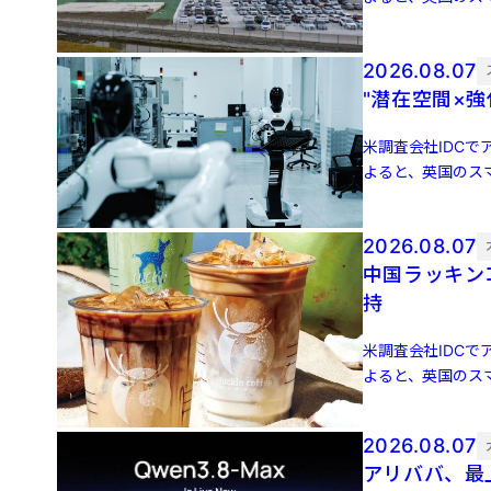
増 […]
2026.08.07
"潜在空間×
米調査会社IDCでア
よると、英国のスマ
増 […]
2026.08.07
中国ラッキン
持
米調査会社IDCでア
よると、英国のスマ
増 […]
2026.08.07
アリババ、最上