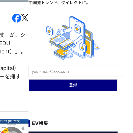
中国発トレンド、ダイレクトに。
科技」が、シ
EDU
ment）」。
ital）」
ザーを擁す
EV特集