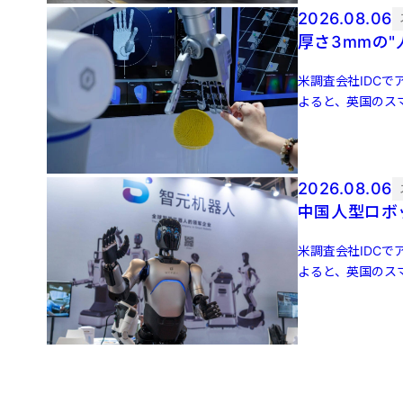
2026.08.06
厚さ3mmの
米調査会社IDCでア
よると、英国のスマ
増 […]
2026.08.06
中国人型ロボッ
米調査会社IDCでア
よると、英国のスマ
増 […]