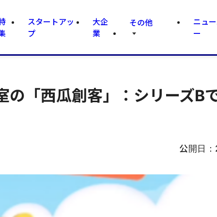
特
スタートアッ
大企
ニュー
その他
集
プ
業
ー
室の「西瓜創客」：シリーズBで
公開日：