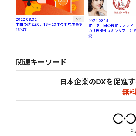
短信
2022.09.02
2022.08.14
中国の越境EC、16～20年の平均成長率
資生堂中国の投資ファンド、
15%超
の「機能性スキンケア」に約
資
関連キーワード
日本企業のDXを促進す
無