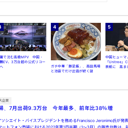
3
4
5
暑で沈む高級MPV 中国・
中国ヒューマ
鵬EV、3万台超の公式リコー
「Unitree
ガチ中華「豚足飯」、高田馬場
へ
表紙に 高ま
と池袋でだけ出店が続く謎
規制
大企業
場、7月出荷9.3万台 今年最多、前年比38％増
ソシエイト・バイスプレジデントを務めるFrancisco Jeronimo氏が
ートフォン市場における2022年第1四半期（1～3月）の販売台数は、前