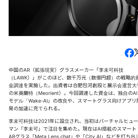
中国のAR（拡張現実）グラスメーカー「李未可科技
（LAWK）」がこのほど、数千万元（数億円超）の戦略的
金調達を実施した。出資者は合肥包河創投と展示会運営大
の米奥蘭特（Meorient）。今回調達した資金は、独自のAI
モデル「Wake-AI」の改良や、スマートグラス向けアプリ
発の加速に充てられる。
李未可科技は2021年に設立され、当初はバーチャルヒュ
マン「李未可」で注目を集めた。現在はAI搭載のスマート
ARグラス「Meta Lens chat」や「City AI」などを打ち出