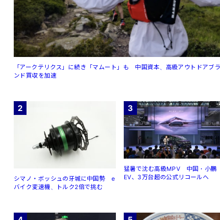
「アークテリクス」に続き「マムート」も 中国資本、高級アウトドアブ
ンド買収を加速
2
3
猛暑で沈む高級MPV 中国・小鵬
EV、3万台超の公式リコールへ
シマノ・ボッシュの牙城に中国勢 e
バイク変速機、トルク2倍で挑む
4
5