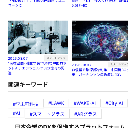
調達 「K3」投入で存在感、評価
「HiDream」、350億円調達でユニ
5.5兆円に
コーンに
スタートアップ
2026.08.07
"潜在空間×強化学習"で挑む中国ロボ
スタートアッ
2026.08.07
ットAI、エンジェルで320億円の調
非侵襲で脳深部を刺激 中国発BCI
達
業、パーキンソン病治療に挑む
関連キーワード
#LAWK
#WAKE-AI
#City AI
#李未可科技
#AI
#スマートグラス
#ARグラス
日本企業のDXを促進するプラットフォーム