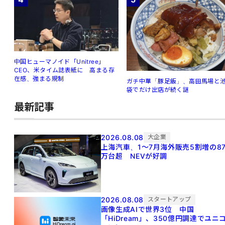
中国ヒューマノイド「Unitree」
CEO、米タイム誌表紙に 高まる存
在感、強まる規制
ガチ中華「豚足飯」、高田馬場と
袋でだけ出店が続く謎
最新記事
2026.08.08
大企業
上海汽車、1～7月海外販売5割増の8
万台超 NEVが好調
2026.08.08
スタートアップ
画像生成AIで世界3位 中国
「HiDream」、350億円調達でユニ