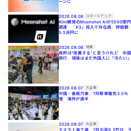
ーンに
2026.08.08
スタートアップ
Kimi開発のMoonshot AIが5500億円
調達 「K3」投入で存在感、評価額
5.5兆円に
2026.08.08
特集
政府は"改善する"と言うけれど 中
旅行、現場はまだ外国人に「冷たい
2026.08.07
大企業
中国・長城汽車、7月新車販売3.5％
増 海外が過半
2026.08.07
大企業
テスラ上海工場、7月出荷9.3万台 