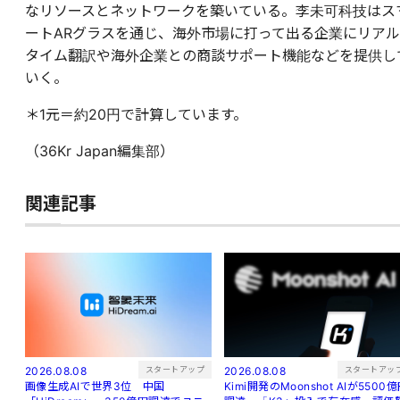
なリソースとネットワークを築いている。李未可科技はス
ートARグラスを通じ、海外市場に打って出る企業にリアル
タイム翻訳や海外企業との商談サポート機能などを提供し
いく。
＊1元＝約20円で計算しています。
（36Kr Japan編集部）
関連記事
スタートアッ
スタートアップ
2026.08.08
2026.08.08
Kimi開発のMoonshot AIが5500
画像生成AIで世界3位 中国