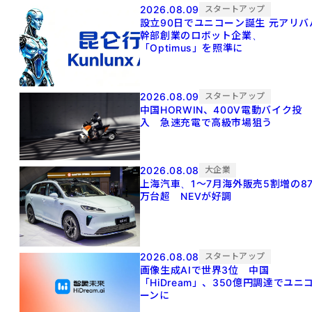
2026.08.09
スタートアップ
設立90日でユニコーン誕生 元アリババ
幹部創業のロボット企業、
「Optimus」を照準に
2026.08.09
スタートアップ
中国HORWIN、400V電動バイク投
入 急速充電で高級市場狙う
2026.08.08
大企業
上海汽車、1～7月海外販売5割増の8
万台超 NEVが好調
2026.08.08
スタートアップ
画像生成AIで世界3位 中国
「HiDream」、350億円調達でユニ
ーンに