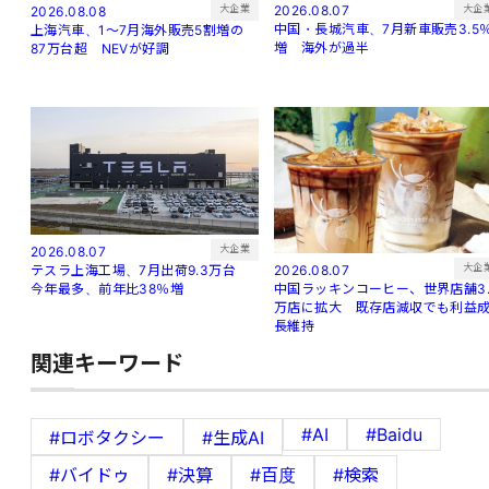
大企
大企業
2026.08.07
2026.08.08
中国・長城汽車、7月新車販売3.5
上海汽車、1～7月海外販売5割増の
増 海外が過半
87万台超 NEVが好調
大企業
2026.08.07
大企
2026.08.07
テスラ上海工場、7月出荷9.3万台
中国ラッキンコーヒー、世界店舗3.
今年最多、前年比38％増
万店に拡大 既存店減収でも利益
長維持
関連キーワード
#AI
#Baidu
#ロボタクシー
#生成AI
#バイドゥ
#決算
#百度
#検索