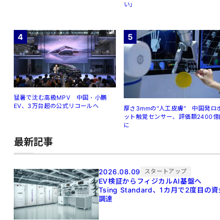
い」
4
5
猛暑で沈む高級MPV 中国・小鵬
EV、3万台超の公式リコールへ
厚さ3mmの"人工皮膚" 中国発ロ
ット触覚センサー、評価額2400億
に
最新記事
2026.08.09
スタートアップ
EV検証からフィジカルAI基盤へ
Tsing Standard、1カ月で2度目の
調達