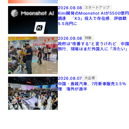
2026.08.08
スタートアップ
Kimi開発のMoonshot AIが5500億円
調達 「K3」投入で存在感、評価額
5.5兆円に
2026.08.08
特集
政府は"改善する"と言うけれど 中
旅行、現場はまだ外国人に「冷たい
2026.08.07
大企業
中国・長城汽車、7月新車販売3.5％
増 海外が過半