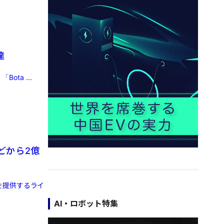
達
ta ...
どから2億
を提供するライ
AI・ロボット特集