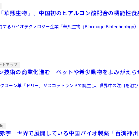
「華熙生物」、中国初のヒアルロン酸配合の機能性食
るバイオテクノロジー企業「華熙生物（Bloomage Biotechnology）
ートアップ
ン技術の商業化進む ペットや希少動物をよみがえら
初のクローン羊「ドリー」がスコットランドで誕生し、世界中の注目を浴
業
年赤字 世界で展開している中国バイオ製薬「百済神州