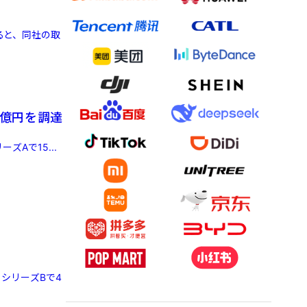
よると、同社の取
5億円を調達
ズAで15...
、シリーズBで4