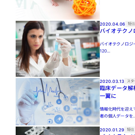
2020.04.06
短
バイオテクノ
バイオテクノロジー
120...
2020.03.13
スタ
臨床データ解析
一翼に
情報化時代を迎え
者の個人データを..
2020.01.29
短信