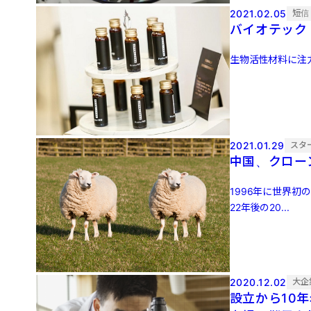
2021.02.05
短信
バイオテック
生物活性材料に注力す
2021.01.29
スタ
中国、クロー
1996年に世界
22年後の20...
2020.12.02
大企
設立から10