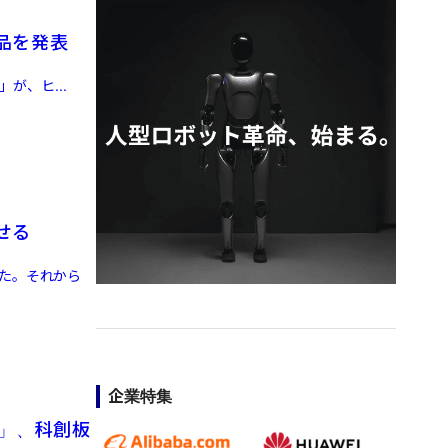
品を発表
」が、ヒ...
せる
びた。それから
企業特集
」、科創板