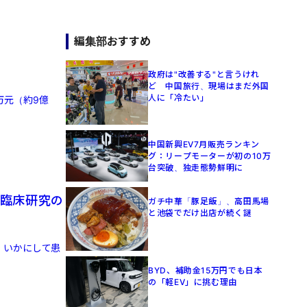
編集部おすすめ
政府は"改善する"と言うけれ
ど 中国旅行、現場はまだ外国
人に「冷たい」
万元（約9億
中国新興EV7月販売ランキン
グ：リープモーターが初の10万
台突破、独走態勢鮮明に
達 臨床研究の
ガチ中華「豚足飯」、高田馬場
と池袋でだけ出店が続く謎
、いかにして患
BYD、補助金15万円でも日本
の「軽EV」に挑む理由