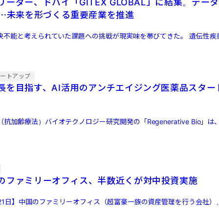
ーダー、ドバイ「GITEX GLOBAL」に結集。デー
I⋯未来を形づくる重要産業を推進
解決不能と考えられていた課題への挑戦が現実味を帯びてきた。 遺伝性疾
タートアップ
長を目指す、AI活用のアンチエイジング医薬品スター
抗加齢療法）バイオテクノロジー研究開発の「Regenerative Bio」
のファミリーオフィス、半数近くが対中投資実施
月21日】中国のファミリーオフィス（超富豪一族の資産管理を行う会社）