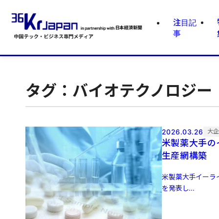
注目記
事
タグ：バイオテクノロジー
2026.03.26
大
米製薬大手の
生産網構築
米製薬大手イーライ
を発表し...