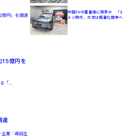
中国EVの重量増に限界か 「2
92億円）を調達
トン時代」の次は軽量化競争へ
15億円を
「...
調達
ー企業「尋因生