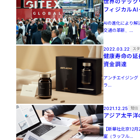
世界のテックリ
フィジカルA
AIの進化により
交通の革新、...
2022.03.22
ス
健康寿命の延
資金調達
アンチエイジング（
ラ...
2021.12.25
短信
アジア太平洋
【新華社北京12
室（ラッフル...