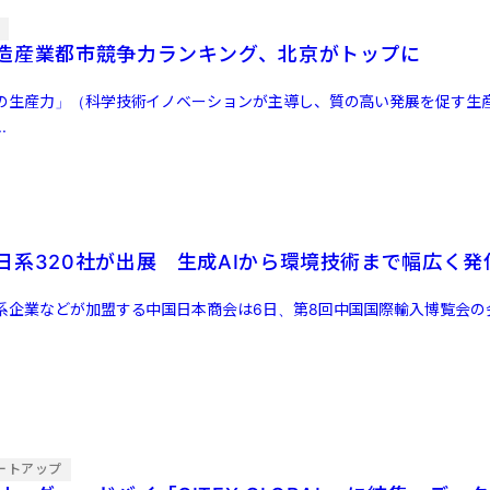
集
造産業都市競争力ランキング、北京がトップに
の生産力」（科学技術イノベーションが主導し、質の高い発展を促す生
.
日系320社が出展 生成AIから環境技術まで幅広く発
系企業などが加盟する中国日本商会は6日、第8回中国国際輸入博覧会の
ートアップ