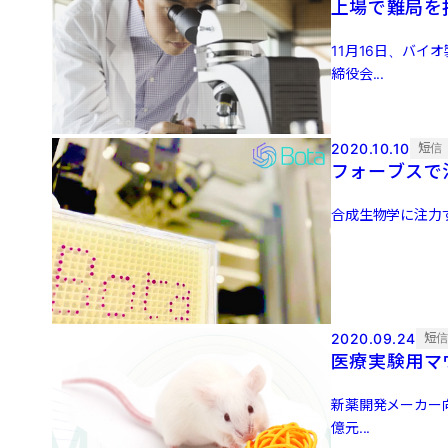
上場で難局を
11月16日、バイ
締役会...
2020.10.10
短信
フォーブスで注
合成生物学に注力する
2020.09.24
短
医療実験用マ
新薬開発メーカー向
億元...