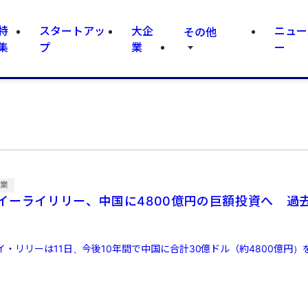
特
スタートアッ
大企
ニュー
その他
集
プ
業
ー
企業
イーライリリー、中国に4800億円の巨額投資へ 過
・リリーは11日、今後10年間で中国に合計30億ドル（約4800億円）