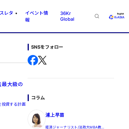
スレタ
イベント情
36Kr
Global
報
SNSをフォロー
去最大級の
コラム
を投資する計画
浦上早苗
経済ジャーナリスト/法政大MBA教