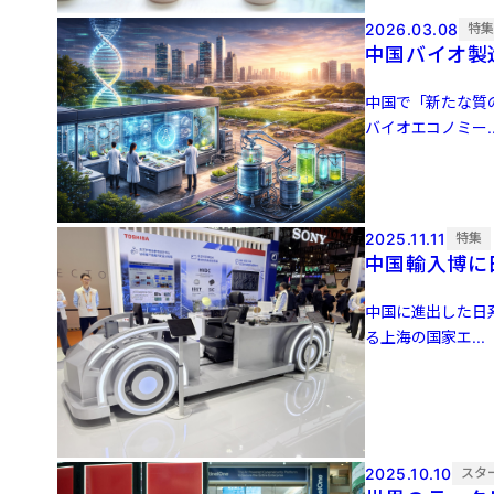
2026.03.08
特
中国バイオ製
中国で「新たな質
バイオエコノミー..
2025.11.11
特集
中国輸入博に
中国に進出した日
る上海の国家エ...
2025.10.10
スタ