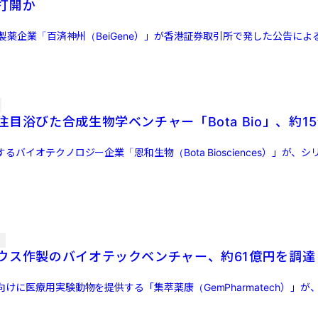
打開か
オ製薬企業「百済神州（BeiGene）」が香港証券取引所で発した公告に
目浴びた合成生物学ベンチャー「Bota Bio」、約1
バイオテクノロジー企業「恩和生物（Bota Biosciences）」が、シリー
信
ウス作製のバイオテックベンチャー、約61億円を調達
けに医療用実験動物を提供する「集萃薬康（GemPharmatech）」が