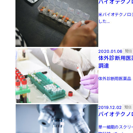
バイオテクノロ
米バイオテクノロジ
した...
2020.01.06
短信
体外診断用医
調達
体外診断用医薬品（IV
2019.12.02
短信
バイオテクノ
単一細胞のスクリ