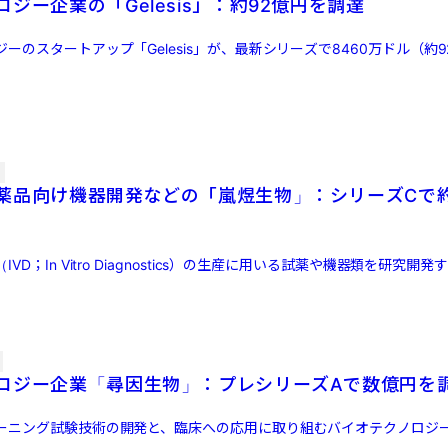
ジー企業の「Gelesis」：約92億円を調達
ーのスタートアップ「Gelesis」が、最新シリーズで8460万ドル（約
薬品向け機器開発などの「嵐煜生物」：シリーズCで約
D；In Vitro Diagnostics）の生産に用いる試薬や機器類を研究開発する
ロジー企業「尋因生物」：プレシリーズAで数億円を
ーニング試験技術の開発と、臨床への応用に取り組むバイオテクノロジ