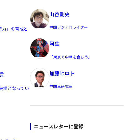
員/Yahoo公式コメンテーター
山谷剛史
中国アジアITライター
産力）の育成と
阿生
「東京で中華を食らう」
加藤ヒロト
信
中国車研究家
会場となってい
ニュースレターに登録