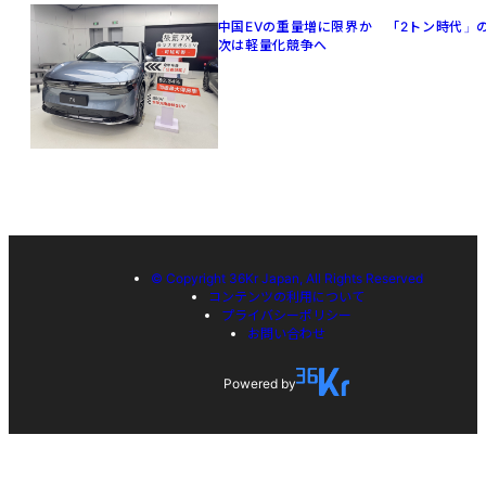
中国EVの重量増に限界か 「2トン時代」
次は軽量化競争へ
© Copyright 36Kr Japan, All Rights Reserved
コンテンツの利用について
プライバシーポリシー
お問い合わせ
Powered by