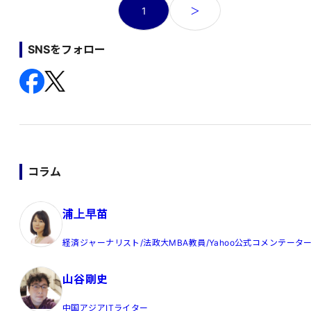
投
1
＞
稿
の
SNSをフォロー
ペ
ー
ジ
送
り
コラム
浦上早苗
経済ジャーナリスト/法政大MBA教員/Yahoo公式コメンテータ
山谷剛史
中国アジアITライター