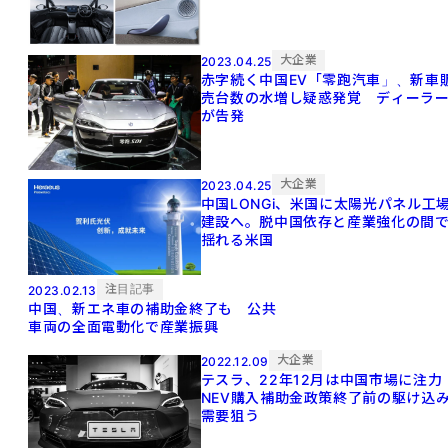
大企業
2023.04.25
赤字続く中国EV「零跑汽車」、新車
売台数の水増し疑惑発覚 ディーラ
が告発
大企業
2023.04.25
中国LONGi、米国に太陽光パネル工
建設へ。脱中国依存と産業強化の間
揺れる米国
注目記事
2023.02.13
中国、新エネ車の補助金終了も 公共
車両の全面電動化で産業振興
大企業
2022.12.09
テスラ、22年12月は中国市場に注
NEV購入補助金政策終了前の駆け込
需要狙う