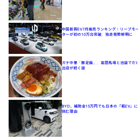
中国新興EV7月販売ランキング：リープモ
ターが初の10万台突破、独走態勢鮮明に
ガチ中華「豚足飯」、高田馬場と池袋でだ
出店が続く謎
BYD、補助金15万円でも日本の「軽EV」に
挑む理由