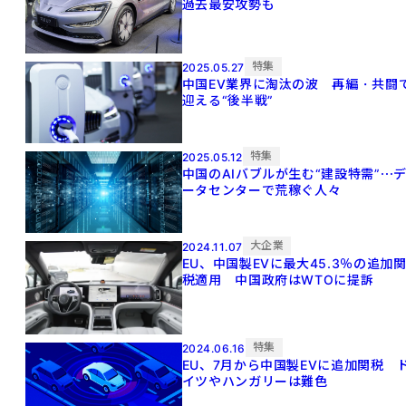
過去最安攻勢も
特集
2025.05.27
中国EV業界に淘汰の波 再編・共闘
迎える“後半戦”
特集
2025.05.12
中国のAIバブルが生む“建設特需”⋯
ータセンターで荒稼ぐ人々
大企業
2024.11.07
EU、中国製EVに最大45.3％の追加
税適用 中国政府はWTOに提訴
特集
2024.06.16
EU、7月から中国製EVに追加関税 
イツやハンガリーは難色