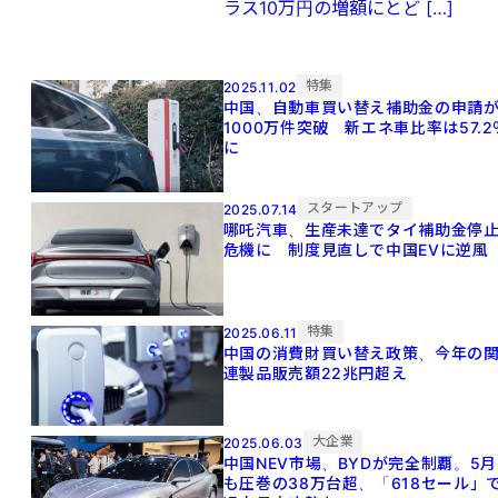
ラス10万円の増額にとど […]
特集
2025.11.02
中国、自動車買い替え補助金の申請
1000万件突破 新エネ車比率は57.2
に
スタートアップ
2025.07.14
哪吒汽車、生産未達でタイ補助金停
危機に 制度見直しで中国EVに逆風
特集
2025.06.11
中国の消費財買い替え政策、今年の
連製品販売額22兆円超え
大企業
2025.06.03
中国NEV市場、BYDが完全制覇。5月
も圧巻の38万台超、「618セール」