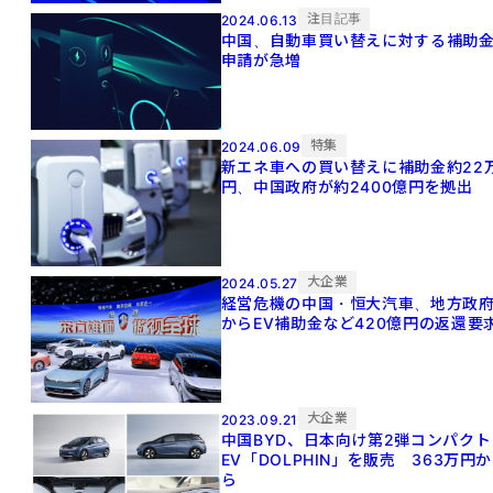
注目記事
2024.06.13
中国、自動車買い替えに対する補助
申請が急増
特集
2024.06.09
新エネ車への買い替えに補助金約22
円、中国政府が約2400億円を拠出
大企業
2024.05.27
経営危機の中国・恒大汽車、地方政
からEV補助金など420億円の返還要
大企業
2023.09.21
中国BYD、日本向け第2弾コンパクト
EV「DOLPHIN」を販売 363万円か
ら