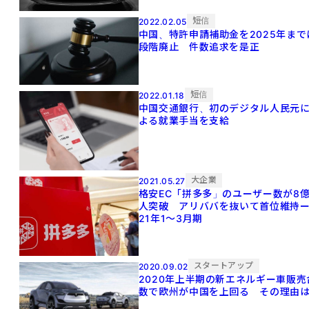
短信
2022.02.05
中国、特許申請補助金を2025年まで
段階廃止 件数追求を是正
短信
2022.01.18
中国交通銀行、初のデジタル人民元
よる就業手当を支給
大企業
2021.05.27
格安EC「拼多多」のユーザー数が8
人突破 アリババを抜いて首位維持
21年1～3月期
スタートアップ
2020.09.02
2020年上半期の新エネルギー車販売
数で欧州が中国を上回る その理由