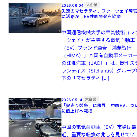
大企業
2026.06.04
失速のマセラティ、ファーウェイ陣
に活路か EV共同開発を協議
中国通信機械大手の華為技術（フ
ーウェイ）が主導する電気自動車
（EV）ブランド連合「鴻蒙智行
（HIMA）」と国有自動車メーカ
の江淮汽車（JAC）」は、欧州ス
ランティス（Stellantis）グルー
下の「マセラティ […]
大企業
2026.05.14
「安売り競争」に限界 中国EV、つ
に値上げへ転換
中国の電気自動車（EV）市場は最
近、重要な転換の兆しを見せてい