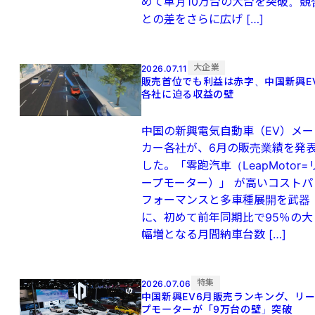
めて単月10万台の大台を突破。競
との差をさらに広げ […]
大企業
2026.07.11
販売首位でも利益は赤字、中国新興E
各社に迫る収益の壁
中国の新興電気自動車（EV）メー
カー各社が、6月の販売業績を発
した。「零跑汽車（LeapMotor=
ープモーター）」 が高いコストパ
フォーマンスと多車種展開を武器
に、初めて前年同期比で95％の大
幅増となる月間納車台数 […]
特集
2026.07.06
中国新興EV6月販売ランキング、リ
プモーターが「9万台の壁」突破