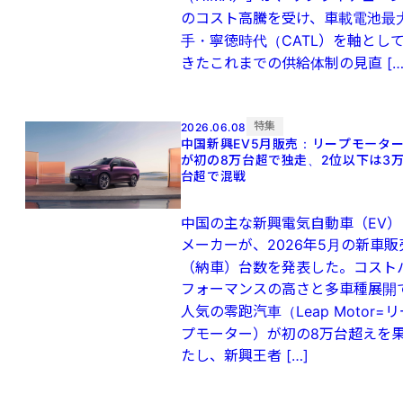
のコスト高騰を受け、車載電池最
手・寧徳時代（CATL）を軸とし
きたこれまでの供給体制の見直 […
特集
2026.06.08
中国新興EV5月販売：リープモータ
が初の8万台超で独走、2位以下は3
台超で混戦
中国の主な新興電気自動車（EV）
メーカーが、2026年5月の新車販
（納車）台数を発表した。コスト
フォーマンスの高さと多車種展開
人気の零跑汽車（Leap Motor=リ
プモーター）が初の8万台超えを
たし、新興王者 […]