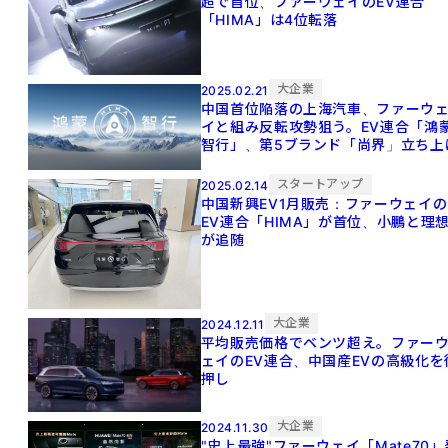
超で首位、ファーウェイのEV連合
「HIMA」は4位転落
大企業
2025.02.21
中国首位陥落の上海汽車、ファーウ
イと組み反転攻勢狙う。EV連合「鴻
智行」、第5ブランド「尚界」立ち上
スタートアップ
2025.02.14
中国新興EV1月販売：ファーウェイの
EV連合「HIMA」が首位、小鵬と理
が追随
大企業
2024.12.11
平均販売価格でベンツ超え。ファー
ェイのEV連合、中国産EVの高級化を
押し
大企業
2024.11.30
"史上最強"ファーウェイ「Mate70」