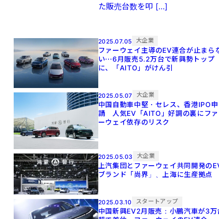
た販売台数を叩 […]
大企業
2025.07.05
ファーウェイ主導のEV連合が止まら
い⋯6月販売5.2万台で新興勢トップ
に、「AITO」がけん引
大企業
2025.05.07
中国自動車中堅・セレス、香港IPO申
請 人気EV「AITO」好調の裏にファ
ーウェイ依存のリスク
大企業
2025.05.03
上汽集団とファーウェイ共同開発のE
ブランド「尚界」、上海に生産拠点
スタートアップ
2025.03.10
中国新興EV2月販売：小鵬汽車が3万