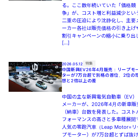
る。ここ数年続いていた「価格競
争」が、コスト増と利益減少とい
二重の圧迫により沈静化し、主要
ーカー各社は販売価格の引き上げ
割引キャンペーンの縮小に乗り出
[…]
特集
2026.05.12
中国新興EV26年4月販売：リープモ
ターが7万台超で別格の首位、2位の
想と2倍以上の差
中国の主な新興電気自動車（EV）
メーカーが、2026年4月の新車販
（納車）台数を発表した。コスト
フォーマンスの高さと多車種展開
人気の零跑汽車（Leap Motor=リ
プモーター）が7万台超とずば抜