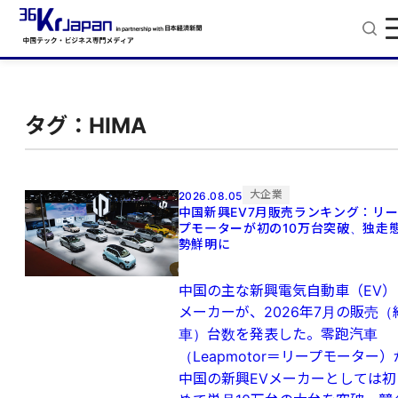
タグ：HIMA
大企業
2026.08.05
中国新興EV7月販売ランキング：リ
プモーターが初の10万台突破、独走
勢鮮明に
中国の主な新興電気自動車（EV）
メーカーが、2026年7月の販売（
車）台数を発表した。零跑汽車
（Leapmotor＝リープモーター）
中国の新興EVメーカーとしては初