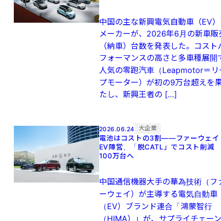
中国の主な新興電気自動車（EV）
メーカーが、2026年6月の新車販
（納車）台数を発表した。コスト
フォーマンスの高さと多車種展開
人気の零跑汽車（Leapmotor＝リ
プモーター）が初の9万台超えを
たし、新興王者の […]
大企業
2026.06.24
電池はコストの3割——ファーウェイ
EV陣営、「脱CATL」でコスト削
100万台へ
中国通信機器大手の華為技術（フ
ーウェイ）が主導する電気自動車
（EV）ブランド連合「鴻蒙智行
（HIMA）」が、サプライチェー