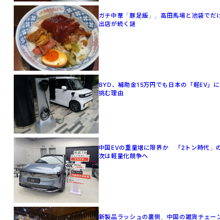
ガチ中華「豚足飯」、高田馬場と池袋でだ
出店が続く謎
BYD、補助金15万円でも日本の「軽EV」に
挑む理由
中国EVの重量増に限界か 「2トン時代」
次は軽量化競争へ
新製品ラッシュの裏側、中国の雑貨チェー