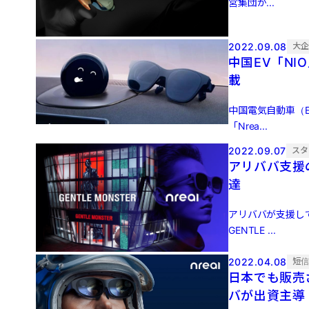
営集団か...
2022.09.08
大
中国EV「NI
載
中国電気自動車（
「Nrea...
2022.09.07
スタ
アリババ支援の
達
アリババが支援して
GENTLE ...
2022.04.08
短
日本でも販売さ
バが出資主導