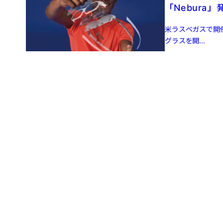
「Nebura」
米ラスベガスで開催
グラスを開...