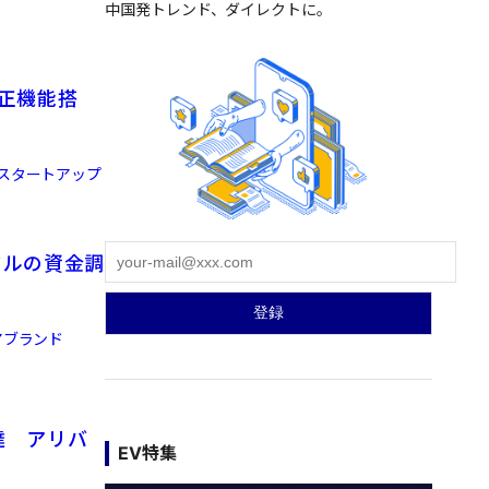
中国発トレンド、ダイレクトに。
補正機能搭
るスタートアップ
ドルの資金調
アブランド
達 アリバ
EV特集