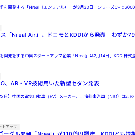
術を開発する「Nreal（エンリアル）」が3月30日、シリーズC+で600
ス「Nreal Air」、ドコモとKDDIから発売 わずか
術開発をする中国スタートアップ企業「Nreal」は2月14日、KDDI株式
IO、AR・VR技術用いた新型セダン発表
23日】中国の電気自動車（EV）メーカー、上海蔚来汽車（NIO）はこ
ートアップ
ゴーグル開発「Nreal」が110億円調達 KDDIとも提