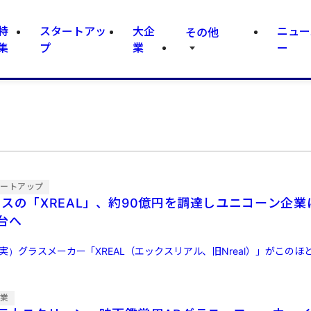
特
スタートアッ
大企
ニュー
その他
集
プ
業
ー
タートアップ
ラスの「XREAL」、約90億円を調達しユニコーン企業
台へ
実）グラスメーカー「XREAL（エックスリアル、旧Nreal）」がこのほど
企業