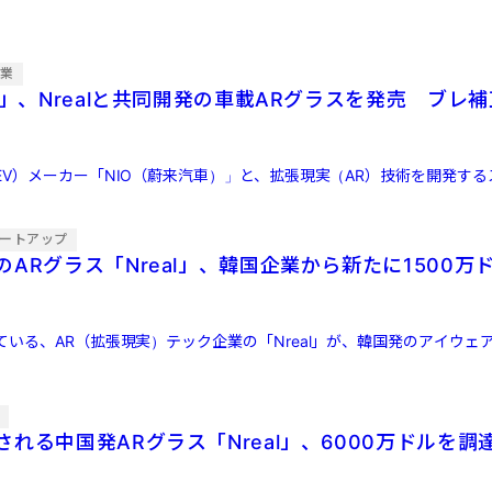
企業
O」、Nrealと共同開発の車載ARグラスを発売 ブレ
EV）メーカー「NIO（蔚来汽車）」と、拡張現実（AR）技術を開発す
ートアップ
ARグラス「Nreal」、韓国企業から新たに1500万
いる、AR（拡張現実）テック企業の「Nreal」が、韓国発のアイウェ
信
れる中国発ARグラス「Nreal」、6000万ドルを調