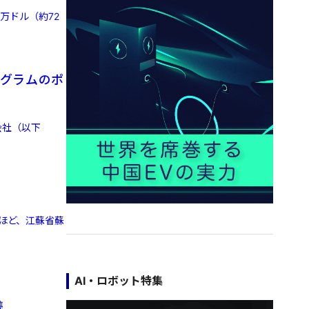
0万ドル（約72
79グラムのポ
会社（以下
のほど、江蘇省蘇
AI・ロボット特集
携