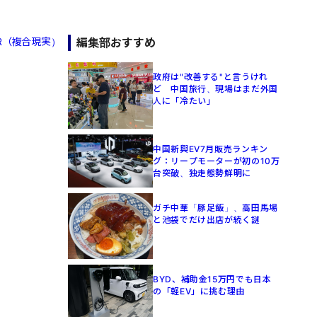
編集部おすすめ
R（複合現実）
政府は"改善する"と言うけれ
ど 中国旅行、現場はまだ外国
人に「冷たい」
中国新興EV7月販売ランキン
グ：リープモーターが初の10万
台突破、独走態勢鮮明に
ガチ中華「豚足飯」、高田馬場
と池袋でだけ出店が続く謎
BYD、補助金15万円でも日本
の「軽EV」に挑む理由