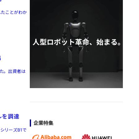
したことがわか
出
した。出資者は
ルを調達
企業特集
シリーズB1で