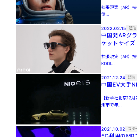
拡張現実（AR）技
億...
2022.02.15
短信
中国発ARグラ
ケットサイズ
拡張現実（AR）技
KDDI...
2021.12.24
短信
中国EV大手N
【新華社北京12月
州市で年...
2021.10.02
スタ
5G利用のMR