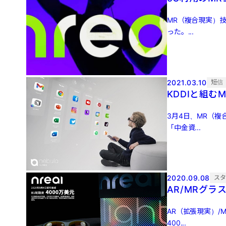
MR（複合現実）技
った。...
2021.03.10
短信
KDDIと組む
3月4日、MR（複
「中金資...
2020.09.08
ス
AR/MRグラ
AR（拡張現実）/
400...