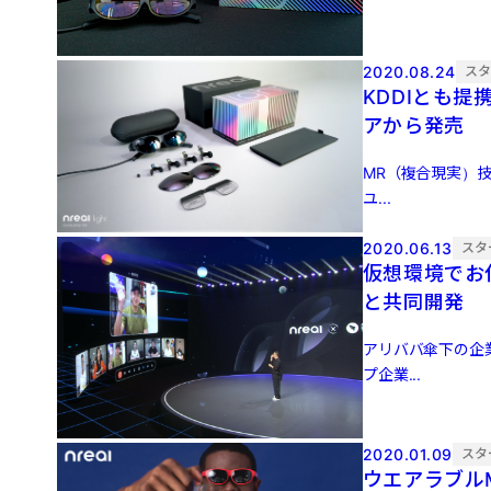
2020.08.24
ス
KDDIとも提
アから発売
MR（複合現実）技
ユ...
2020.06.13
スタ
仮想環境でお仕
と共同開発
アリババ傘下の企業
プ企業...
2020.01.09
スタ
ウエアラブル