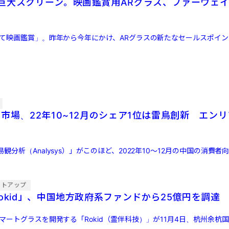
巨大スクリーン。映画鑑賞用ARグラス、ファーウェ
って映画鑑賞」。昨年から今年にかけ、ARグラスの新たなセールスポイ
市場、22年10~12月のシェア1位は雷鳥創新 エン
観分析（Analysys）」がこのほど、2022年10～12月の中国の消費者
ートアップ
okid」、中国地方政府系ファンドから25億円を調達
マートグラスを開発する「Rokid（霊伴科技）」が11月4日、杭州余杭