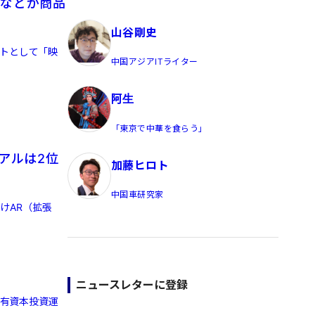
イなどが商品
員/Yahoo公式コメンテーター
山谷剛史
ントとして「映
中国アジアITライター
阿生
「東京で中華を食らう」
リアルは2位
加藤ヒロト
中国車研究家
向けAR（拡張
ニュースレターに登録
国有資本投資運