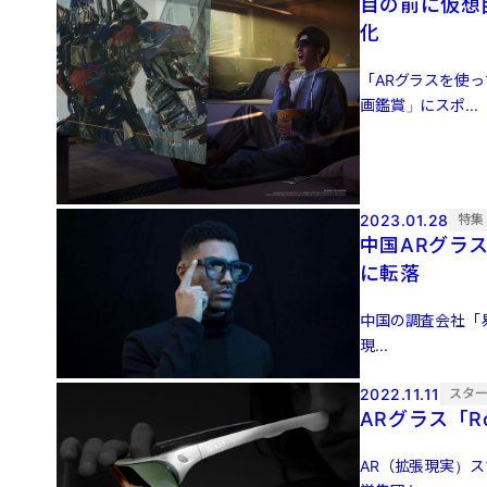
目の前に仮想
化
「ARグラスを使
画鑑賞」にスポ...
2023.01.28
特集
中国ARグラス
に転落
中国の調査会社「易
現...
2022.11.11
スタ
ARグラス「R
AR（拡張現実）ス