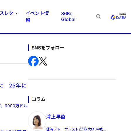
スレタ
イベント情
36Kr
Global
報
SNSをフォロー
に 25年に
コラム
、6000万ドル
浦上早苗
経済ジャーナリスト/法政大MBA教