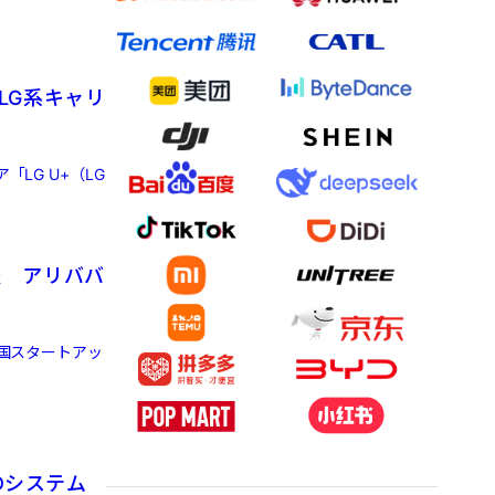
韓LG系キャリ
LG U+（LG
表 アリババ
中国スタートアッ
Dシステム