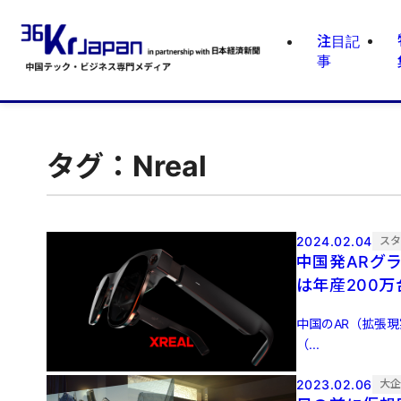
注目記
事
タグ：Nreal
2024.02.04
ス
中国発ARグ
は年産200万
中国のAR（拡張現
（...
2023.02.06
大