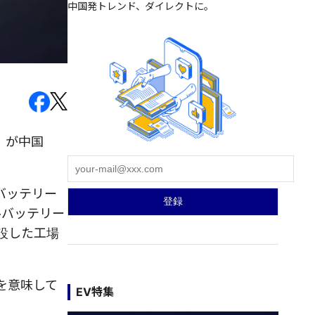
中国発トレンド、ダイレクトに。
」が中国
バッテリー
ルバッテリー
設した工場
を意味して
EV特集