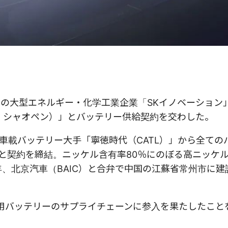
同国の大型エネルギー・化学工業企業「SKイノベーション
g、シャオペン）」とバッテリー供給契約を交わした。
車載バッテリー大手「寧徳時代（CATL）」から全ての
ンと契約を締結。ニッケル含有率80％にのぼる高ニッケ
年、北京汽車
（BAIC）
と合弁で中国の江蘇省常州市に建
V用バッテリーのサプライチェーンに参入を果たしたこと