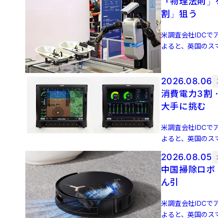
「物理法則」
割」狙う
米調査会社IDCでア
よると、英国のスマ
増 […]
2026.08.06
消費電力3割
大手に挑む
米調査会社IDCでア
よると、英国のスマ
増 […]
2026.08.05
中国掃除ロボ
ん引
米調査会社IDCでア
よると、英国のスマ