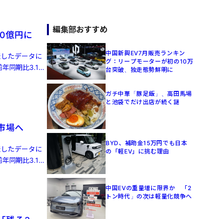
編集部おすすめ
0億円に
中国新興EV7月販売ランキン
発表したデータに
グ：リープモーターが初の10万
年同期比3.1%
台突破、独走態勢鮮明に
ガチ中華「豚足飯」、高田馬場
と池袋でだけ出店が続く謎
株市場へ
BYD、補助金15万円でも日本
発表したデータに
の「軽EV」に挑む理由
年同期比3.1%
中国EVの重量増に限界か 「2
トン時代」の次は軽量化競争へ