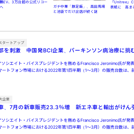
鵬EV、3万台超の公式リコー
「Unitree
ガチ中華「豚足飯」、高田馬場
へ
表紙に 高ま
と池袋でだけ出店が続く謎
規制
スタートアップ
部を刺激 中国発BCI企業、パーキンソン病治療に挑
ソシエイト・バイスプレジデントを務めるFrancisco Jeronimo氏が
ートフォン市場における2022年第1四半期（1～3月）の販売台数は、前
大企業
車、7月の新車販売23.3％増 新エネ車と輸出がけん
ソシエイト・バイスプレジデントを務めるFrancisco Jeronimo氏が
ートフォン市場における2022年第1四半期（1～3月）の販売台数は、前