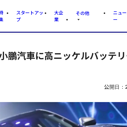
特
スタートアッ
大企
ニュー
その他
集
プ
業
ー
国小鵬汽車に高ニッケルバッテリ
公開日：