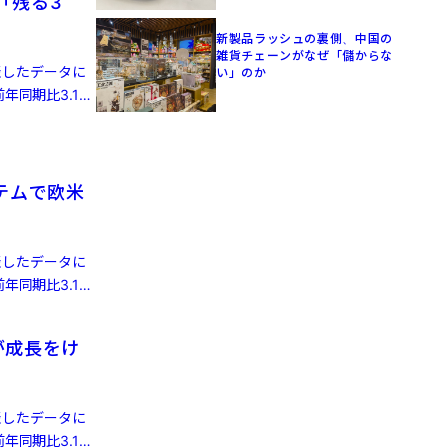
「残る3
新製品ラッシュの裏側、中国の
雑貨チェーンがなぜ「儲からな
発表したデータに
い」のか
年同期比3.1%
テムで欧米
発表したデータに
年同期比3.1%
が成長をけ
発表したデータに
年同期比3.1%