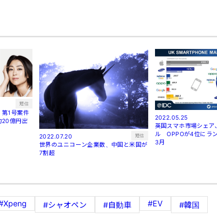
短信
第1号案件
2022.05.25
20億円出
英国スマホ市場シェア
ル OPPOが4位にラン
短信
2022.07.20
3月
世界のユニコーン企業数、中国と米国が
7割超
#Xpeng
#EV
#シャオペン
#自動車
#韓国