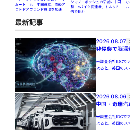
シマノ・ボッシュの牙城に中国
小
ムート」も 中国資本、高級ア
勢 eバイク変速機、トルク2
ル
ウトドアブランド買収を加速
倍で挑む
最新記事
2026.08.07
非侵襲で脳深
米調査会社IDCでア
よると、英国のスマ
増 […]
2026.08.06
中国・奇瑞汽
米調査会社IDCでア
よると、英国のスマ
増 […]