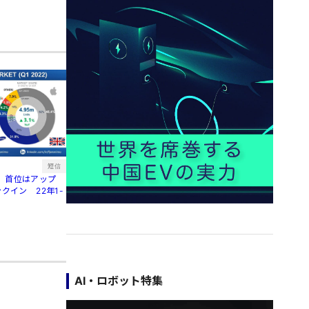
短信
、首位はアップ
クイン 22年1-
AI・ロボット特集