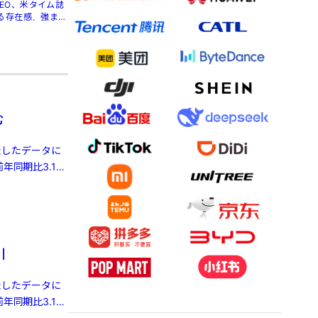
」CEO、米タイム誌
る存在感、強まる
む
発表したデータに
年同期比3.1%
引
発表したデータに
年同期比3.1%