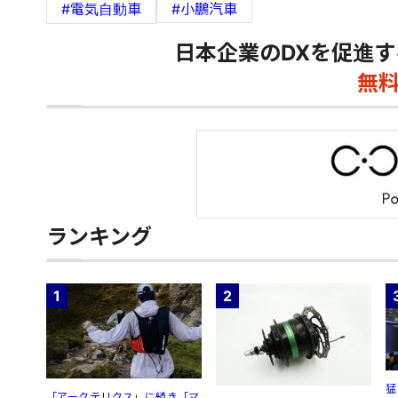
#電気自動車
#小鵬汽車
日本企業のDXを促進す
無
ランキング
1
2
猛
「アークテリクス」に続き「マ