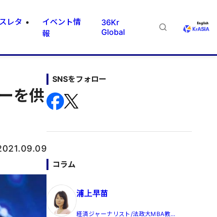
スレタ
イベント情
36Kr
Global
報
SNSをフォロー
ーを供
2021.09.09
コラム
浦上早苗
経済ジャーナリスト/法政大MBA教