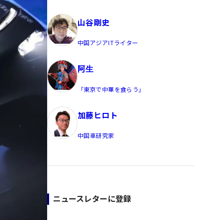
員/Yahoo公式コメンテーター
山谷剛史
中国アジアITライター
阿生
「東京で中華を食らう」
加藤ヒロト
中国車研究家
ニュースレターに登録