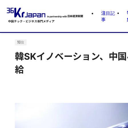
注目記
事
短信
韓SKイノベーション、中
給