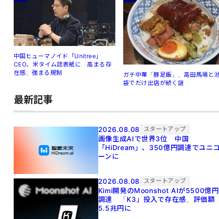
中国ヒューマノイド「Unitree」
CEO、米タイム誌表紙に 高まる存
在感、強まる規制
ガチ中華「豚足飯」、高田馬場と
袋でだけ出店が続く謎
最新記事
2026.08.08
スタートアップ
画像生成AIで世界3位 中国
「HiDream」、350億円調達でユニ
ーンに
2026.08.08
スタートアップ
Kimi開発のMoonshot AIが5500億円
調達 「K3」投入で存在感、評価額
5.5兆円に