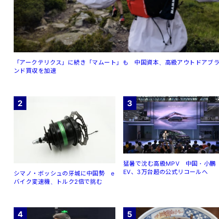
「アークテリクス」に続き「マムート」も 中国資本、高級アウトドアブ
ンド買収を加速
2
3
猛暑で沈む高級MPV 中国・小鵬
EV、3万台超の公式リコールへ
シマノ・ボッシュの牙城に中国勢 e
バイク変速機、トルク2倍で挑む
4
5