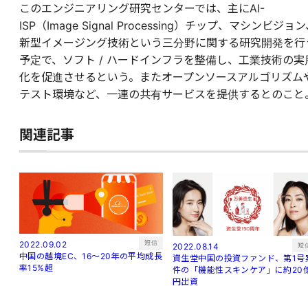
このエンジニアリング研究センターでは、主にAI-
ISP（Image Signal Processing）チップ、マシンビジョ
新型イメージング技術という三分野に関する研究開発を行
予定で、ソフト / ハードインフラを整備し、工業技術の実
化を促進させるという。またオープンソースアルゴリズム
テスト環境など、一連の共有サービスを提供するとのこと
関連記事
短信
2022.09.02
短
2022.08.14
中国の越境EC、16～20年の平均成長
資生堂中国の投資ファンド、第1号
率15%超
件の「機能性スキンケア」に約20
円出資