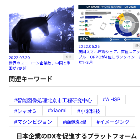
短
2022.05.25
英国スマホ市場シェア、首位はア
プル OPPOが4位にランクイン 
短信
2022.07.20
年1-3月
世界のユニコーン企業数、中国と米
国が7割超
関連キーワード
#AI-ISP
#智能図像処理北京市工程研究中心
#xiaomi
#シャオミ
#小米科技
#マシンビジョン
#画像処理
#イメージング
日本企業のDXを促進するプラットフォーム