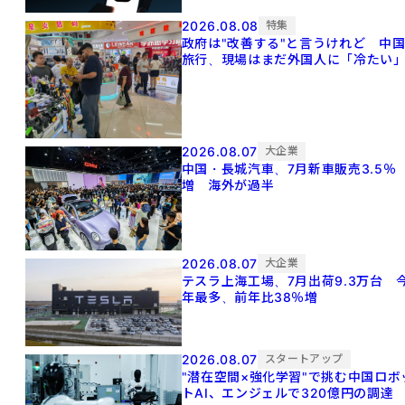
2026.08.08
特集
政府は"改善する"と言うけれど 中
旅行、現場はまだ外国人に「冷たい
2026.08.07
大企業
中国・長城汽車、7月新車販売3.5％
増 海外が過半
2026.08.07
大企業
テスラ上海工場、7月出荷9.3万台 
年最多、前年比38％増
2026.08.07
スタートアップ
"潜在空間×強化学習"で挑む中国ロボ
トAI、エンジェルで320億円の調達