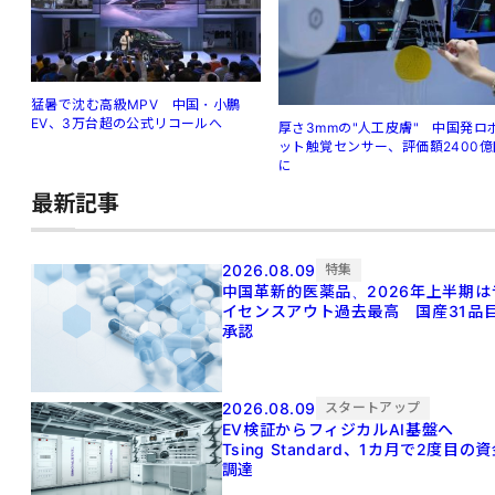
猛暑で沈む高級MPV 中国・小鵬
EV、3万台超の公式リコールへ
厚さ3mmの"人工皮膚" 中国発ロ
ット触覚センサー、評価額2400億
に
最新記事
2026.08.09
特集
中国革新的医薬品、2026年上半期は
イセンスアウト過去最高 国産31品
承認
2026.08.09
スタートアップ
EV検証からフィジカルAI基盤へ
Tsing Standard、1カ月で2度目の
調達