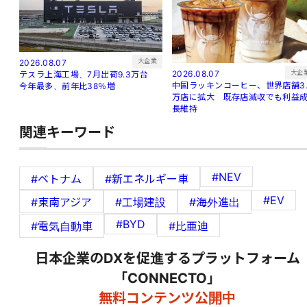
大企業
2026.08.07
大企
2026.08.07
テスラ上海工場、7月出荷9.3万台
中国ラッキンコーヒー、世界店舗3.
今年最多、前年比38％増
万店に拡大 既存店減収でも利益
長維持
関連キーワード
#NEV
#ベトナム
#新エネルギー車
#EV
#東南アジア
#工場建設
#海外進出
#BYD
#電気自動車
#比亜迪
日本企業のDXを促進するプラットフォーム
「CONNECTO」
無料コンテンツ公開中