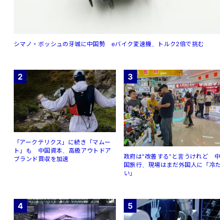
シマノ・ボッシュの牙城に中国勢 eバイク変速機、トルク2倍で挑む
2
3
「アークテリクス」に続き「マムー
ト」も 中国資本、高級アウトドア
政府は"改善する"と言うけれど 
ブランド買収を加速
国旅行、現場はまだ外国人に「冷
い」
4
5