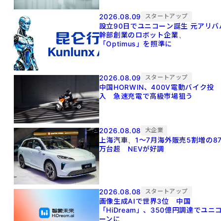
2026.08.09
スタートアップ
設立90日でユニコーン誕生 元アリババ
幹部創業のロボット企業、
「Optimus」を照準に
2026.08.09
スタートアップ
中国HORWIN、400V電動バイク投
入 急速充電で高級市場狙う
2026.08.08
大企業
上海汽車、1～7月海外販売5割増の8
万台超 NEVが好調
2026.08.08
スタートアップ
画像生成AIで世界3位 中国
「HiDream」、350億円調達でユニ
ーンに