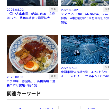
特集
2026.08.03
特
2026.08.02
中国中古車市場、新車に肉薄 主役
テマセク、中国「AI×製造業」を高
はEVへ 残価率改善で需要拡大
評価 AI投資比率15％を目指し投
加速
特
2026.07.31
中国半導体市場予測、48％上方修
正 「メモリー」が過半へ：Omdi
特集
2026.08.01
ガチ中華「豚足飯」、高田馬場と池
袋でだけ出店が続く謎
関連キーワード