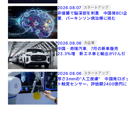
2026.08.07
スタートアップ
非侵襲で脳深部を刺激 中国発BCI企
業、パーキンソン病治療に挑む
2026.08.06
大企業
中国・奇瑞汽車、7月の新車販売
23.3％増 新エネ車と輸出がけん引
2026.08.06
スタートアップ
厚さ3mmの"人工皮膚" 中国発ロボ
ト触覚センサー、評価額2400億円に