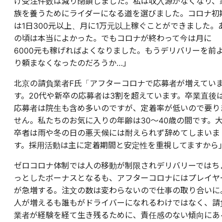
け受注件数は減り閉鎖しました。私は収入源がなくなり、
族を養うためにライダーになる道を選びました。コロナ初
は1日300元以上、月に1万元以上稼ぐことができました。
の頃は本当によかった。でもコロナが終わって今は月に
6000元も稼げればよくなりました。もうデリバリーを前
り頼まなくなったのだろうか…」
北京の請負業者F氏「アフターコロナで応募者が増えてい
す。20代や新卒の応募者は3割を超えています。卒業直後
応募者は院生も含め多いのですが、定着率が低いので要り
せん。私たちのお気に入りの年齢は30～40歳の間です。
卒者は雨や冬の日の悪天候には耐えられず辞めてしまいま
す。採用活動は主に定着期間と安定性を重視してますから
ゼロコロナ体制では人の移動が制限されデリバリーではち
っとしたボーナスとなるも、アフターコロナにはプレイヤ
が急増する。注文の数は変わらないので仕事の取り合いに
人が増えるも誰もがドライバーになれるわけではなく、請
業者が経験を経て生き残るために、責任感のない傾向にあ