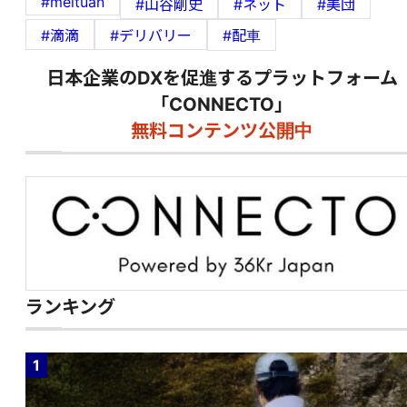
#meituan
#山谷剛史
#ネット
#美団
#滴滴
#デリバリー
#配車
日本企業のDXを促進するプラットフォーム
「CONNECTO」
無料コンテンツ公開中
ランキング
1