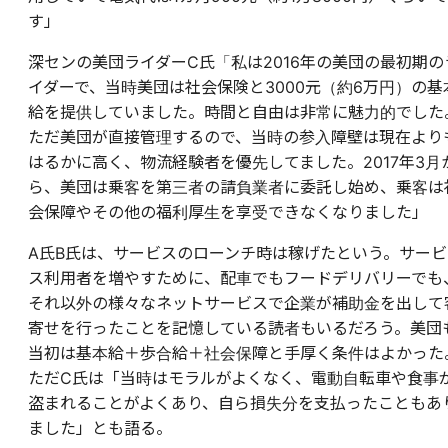
す」
深センの美団ライダーC氏「私は2016年の美団の最初期の
イダーで、当時美団は社会保険と3000元（約6万円）の基
給を提供していました。時間と自由は非常に魅力的でした
ただ美団が直接管理するので、当時の参入障壁は現在より
はるかに高く、物流経験者を優先してました。2017年3月
ら、美団は乗客を第三者の請負業者に委託し始め、乗客は
会保障やその他の福利厚生を享受できなくなりました」
A氏B氏は、サービスのローンチ時は稼げたという。サービ
ス利用者を増やすために、配車でもフードデリバリーでも
それ以外の様々なネットサービスで企業が補助金を出して
寄せを行ったことを記憶している読者もいるだろう。美団
当初は基本給＋歩合給＋社会保障と手厚く条件はよかった
ただC氏は「当時はモラルがよくなく、電動自転車や食事
盗まれることがよくあり、自ら損失分を支払ったこともあ
ました」とも語る。