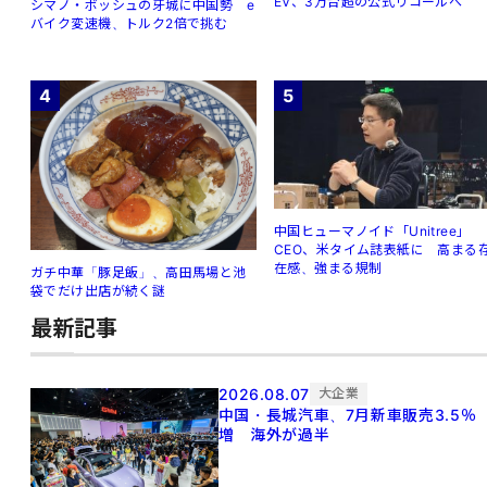
EV、3万台超の公式リコールへ
シマノ・ボッシュの牙城に中国勢 e
バイク変速機、トルク2倍で挑む
4
5
中国ヒューマノイド「Unitree」
CEO、米タイム誌表紙に 高まる
在感、強まる規制
ガチ中華「豚足飯」、高田馬場と池
袋でだけ出店が続く謎
最新記事
2026.08.07
大企業
中国・長城汽車、7月新車販売3.5％
増 海外が過半