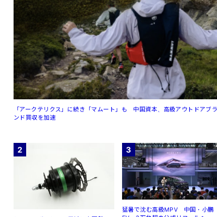
「アークテリクス」に続き「マムート」も 中国資本、高級アウトドアブ
ンド買収を加速
2
3
猛暑で沈む高級MPV 中国・小鵬