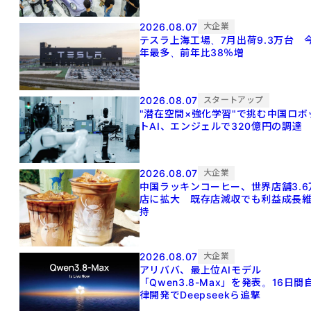
2026.08.07
大企業
テスラ上海工場、7月出荷9.3万台 
年最多、前年比38％増
2026.08.07
スタートアップ
"潜在空間×強化学習"で挑む中国ロボ
トAI、エンジェルで320億円の調達
2026.08.07
大企業
中国ラッキンコーヒー、世界店舗3.6
店に拡大 既存店減収でも利益成長
持
2026.08.07
大企業
アリババ、最上位AIモデル
「Qwen3.8-Max」を発表。16日間
律開発でDeepseekら追撃