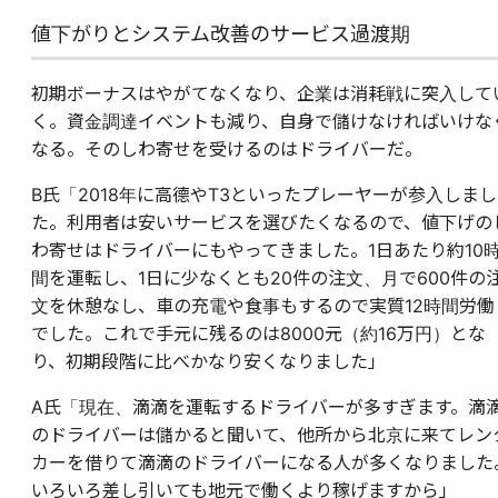
値下がりとシステム改善のサービス過渡期
初期ボーナスはやがてなくなり、企業は消耗戦に突入して
く。資金調達イベントも減り、自身で儲けなければいけな
なる。そのしわ寄せを受けるのはドライバーだ。
B氏「2018年に高德やT3といったプレーヤーが参入しまし
た。利用者は安いサービスを選びたくなるので、値下げの
わ寄せはドライバーにもやってきました。1日あたり約10
間を運転し、1日に少なくとも20件の注文、月で600件の
文を休憩なし、車の充電や食事もするので実質12時間労働
でした。これで手元に残るのは8000元（約16万円）とな
り、初期段階に比べかなり安くなりました」
A氏「現在、滴滴を運転するドライバーが多すぎます。滴
のドライバーは儲かると聞いて、他所から北京に来てレン
カーを借りて滴滴のドライバーになる人が多くなりました
いろいろ差し引いても地元で働くより稼げますから」