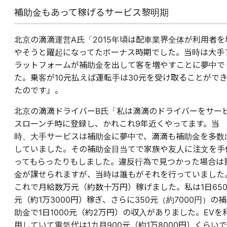
補助金もあって稼げるサービス黎明期
北京の滴滴運営A氏「2015年頃は配車業界全体が利用者を
やそうと躍起になってたボーナス時期でした。当時は大手
ラットフォームが補助金を出して客を増やすことに夢中で
た。乗客が10元払えば運転手は30元を受け取ることがで
たのです」。
北京の滴滴ドライバーB氏「私は滴滴のドライバーをサー
スローンチ時に登録し、かれこれ9年近くやってます。当
時、大手サービスは補助金に夢中で、滴滴も補助金を多数
していました。その補助金目当てで家族や友人に注文を手
ってもらったりもしました。違反行為で見つかった場合は
金が課せられますが、当時は誰もがそれを行っていました
これで月給数万元（約数十万円）稼げました。私は1日65
元（約1万3000円）稼ぎ、さらに350元（約7000円）の補
助金で1日1000元（約2万円）の収入がありました。EVを
用していて電気代は1カ月900元（約1万8000円）くらいで