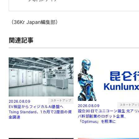
（36Kr Japan編集部）
関連記事
スタートアップ
2026.08.09
スタートアッ
2026.08.09
EV検証からフィジカルAI基盤へ
設立90日でユニコーン誕生 元アリバ
Tsing Standard、1カ月で2度目の資
バ幹部創業のロボット企業、
金調達
「Optimus」を照準に