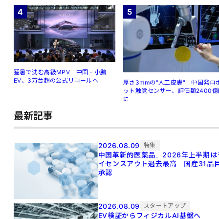
4
5
猛暑で沈む高級MPV 中国・小鵬
EV、3万台超の公式リコールへ
厚さ3mmの"人工皮膚" 中国発ロ
ット触覚センサー、評価額2400億
に
最新記事
2026.08.09
特集
中国革新的医薬品、2026年上半期は
イセンスアウト過去最高 国産31品
承認
2026.08.09
スタートアップ
EV検証からフィジカルAI基盤へ