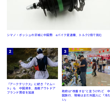
シマノ・ボッシュの牙城に中国勢 eバイク変速機、トルク2倍で挑む
2
3
「アークテリクス」に続き「マムー
ト」も 中国資本、高級アウトドア
政府は"改善する"と言うけれど 
ブランド買収を加速
国旅行、現場はまだ外国人に「冷
い」