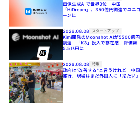
画像生成AIで世界3位 中国
「HiDream」、350億円調達でユニ
ーンに
2026.08.08
スタートアップ
Kimi開発のMoonshot AIが5500億円
調達 「K3」投入で存在感、評価額
5.5兆円に
2026.08.08
特集
政府は"改善する"と言うけれど 中
旅行、現場はまだ外国人に「冷たい