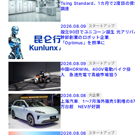
Tsing Standard、1カ月で2度目の
調達
2026.08.09
スタートアップ
設立90日でユニコーン誕生 元アリババ
幹部創業のロボット企業、
「Optimus」を照準に
2026.08.09
スタートアップ
中国HORWIN、400V電動バイク投
入 急速充電で高級市場狙う
2026.08.08
大企業
上海汽車、1～7月海外販売5割増の8
万台超 NEVが好調
2026.08.08
スタートアップ