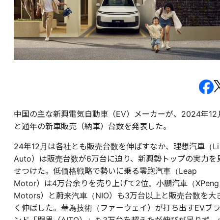
中国の主な新興電気自動車（EV）メーカーが、2024年12
と通年の新車販売（納車）台数を発表した。
24年12月は各社とも販売台数を伸ばすなか、理想汽車（Li
Auto）は販売台数が6万台に迫り、新興勢トップの実力を
せつけた。低価格戦略で勢いに乗る零跑汽車（Leap
Motor）は4万台余りを売り上げて2位。小鵬汽車（XPeng
Motors）と蔚来汽車（NIO）も3万台以上と販売台数を大
く伸ばした。華為技術（ファーウェイ）が打ち出すEVブ
ンド「問界（AITO）」も3万台を超えたが伸びが足りず、