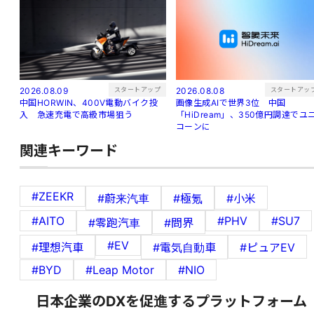
スタートアップ
スタートアッ
2026.08.09
2026.08.08
中国HORWIN、400V電動バイク投
画像生成AIで世界3位 中国
入 急速充電で高級市場狙う
「HiDream」、350億円調達でユ
コーンに
関連キーワード
#ZEEKR
#蔚来汽車
#極氪
#小米
#AITO
#PHV
#SU7
#零跑汽車
#問界
#EV
#理想汽車
#電気自動車
#ピュアEV
#BYD
#Leap Motor
#NIO
日本企業のDXを促進するプラットフォーム