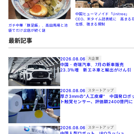
中国ヒューマノイド「Unitree」
CEO、米タイム誌表紙に 高まる
在感、強まる規制
ガチ中華「豚足飯」、高田馬場と池
袋でだけ出店が続く謎
最新記事
2026.08.06
大企業
中国・奇瑞汽車、7月の新車販売
23.3％増 新エネ車と輸出がけん引
2026.08.06
スタートアップ
厚さ3mmの"人工皮膚" 中国発ロボ
ト触覚センサー、評価額2400億円に
2026.08.06
スタートアップ
中国人型ロボット、IPOラッシュ