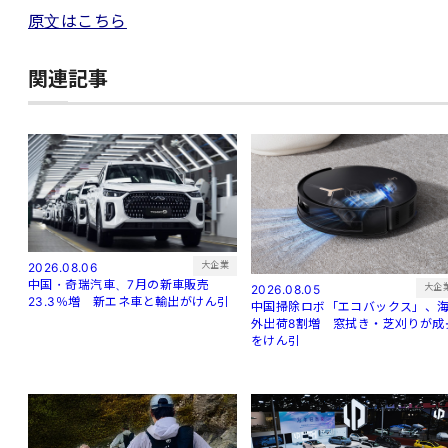
原文はこちら
関連記事
大企業
2026.08.06
中国・奇瑞汽車、7月の新車販売
大企
2026.08.05
23.3％増 新エネ車と輸出がけん引
中国掃除ロボ「エコバックス」、
外出荷8割増 窓拭き・芝刈りが成
をけん引