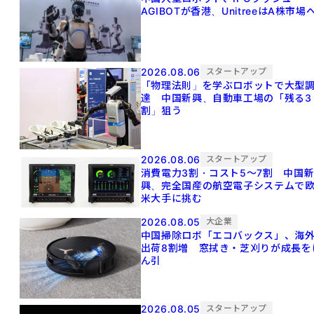
AGIBOTが香港、UnitreeはA株市場
2026.08.06
スタートアップ
「物理法則」を学ぶロボットで大型
達 中国新興、自動車工場の「残る3
割」狙う
2026.08.06
スタートアップ
消費電力3割・コスト5〜7割 中国
興、完全国産の航空電子システムで
米大手に挑む
2026.08.05
大企業
中国掃除ロボ「エコバックス」、海
出荷8割増 窓拭き・芝刈りが成長を
ん引
2026.08.05
スタートアップ