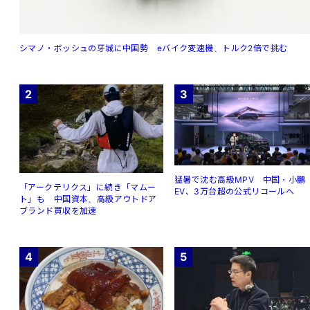
シマノ・ボッシュの牙城に中国勢 eバイク変速機、トルク2倍で挑む
2
3
猛暑で沈む高級MPV 中国・小鵬
「アークテリクス」に続き「マムー
EV、3万台超の公式リコールへ
ト」も 中国資本、高級アウトドア
ブランド買収を加速
4
5