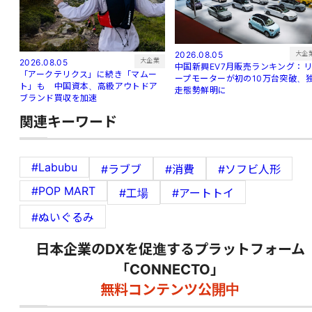
大企
2026.08.05
大企業
2026.08.05
中国新興EV7月販売ランキング：
「アークテリクス」に続き「マムー
ープモーターが初の10万台突破、
ト」も 中国資本、高級アウトドア
走態勢鮮明に
ブランド買収を加速
関連キーワード
#Labubu
#ラブブ
#消費
#ソフビ人形
#POP MART
#工場
#アートトイ
#ぬいぐるみ
日本企業のDXを促進するプラットフォーム
「CONNECTO」
無料コンテンツ公開中