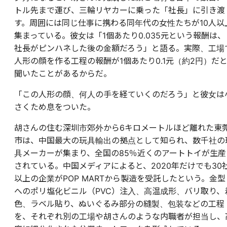
トル先まで運び、三輪リヤカーに乗った「社長」に引き渡
す。周囲には同じ仕事に携わる同年代の女性たちが10人以
集まっている。彼女は「1個あたり0.035元という報酬は、
社長がピンハネした後の金額だろう」と語る。実際、工場
人形の顔を作る工程の報酬が1個あたり0.1元（約2円）だ
聞いたことがあるからだ。
「この人形の顔、何人の手を経ていくのだろう」と彼女は
さくため息をついた。
胡さんの住む深圳市郊外から6キロメートルほど離れた東
市は、中国最大の玩具輸出の拠点として知られ、数千社の
具メーカーが集まり、全国の85％近くのアートトイが生産
されている。中国メディアによると、2020年だけでも30
以上の企業がPOP MARTから製造を受託したという。金型
へのポリ塩化ビニル（PVC）注入、高温成形、バリ取り、
色、ラベル貼り、ぬいぐるみ部分の縫製、包装などの工程
を、それぞれ別の工場や胡さんのような内職者が担当し、