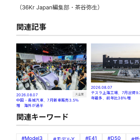
（36Kr Japan編集部・茶谷弥生）
関連記事
2026.08.07
テスラ上海工場、7月出荷9.
大企業
2026.08.07
年最多、前年比38％増
中国・長城汽車、7月新車販売3.5％
増 海外が過半
関連キーワード
#Model3
#E41
#D50
#モデルY
#