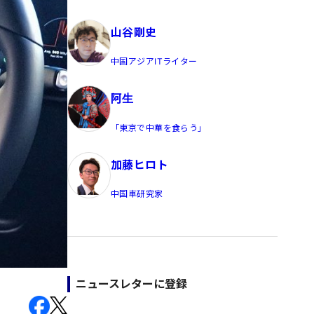
員/Yahoo公式コメンテーター
山谷剛史
中国アジアITライター
阿生
「東京で中華を食らう」
加藤ヒロト
中国車研究家
ニュースレターに登録