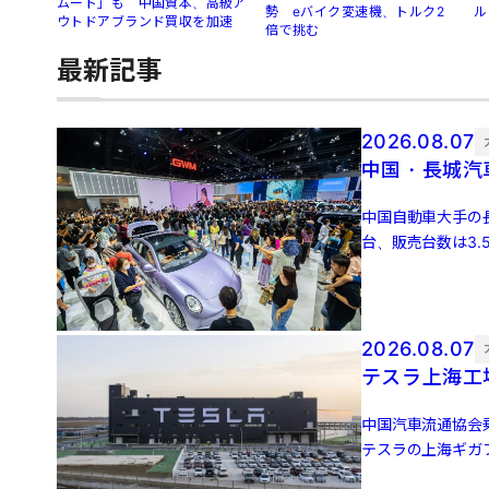
ムート」も 中国資本、高級ア
勢 eバイク変速機、トルク2
ル
ウトドアブランド買収を加速
倍で挑む
最新記事
2026.08.07
中国・長城汽
中国自動車大手の長
台、販売台数は3.
3万4651 […]
2026.08.07
テスラ上海工
中国汽車流通協会
テスラの上海ギガフ
増、前月比5.0％増 