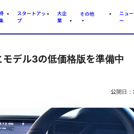
特
スタートアッ
大企
ニュー
その他
集
プ
業
ー
モデル3の低価格版を準備中 2
公開日：