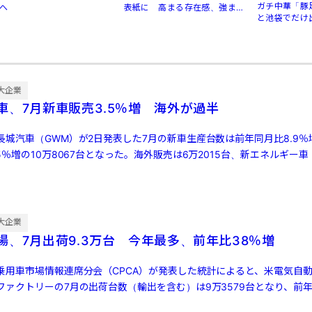
ガチ中華「豚
へ
表紙に 高まる存在感、強まる
と池袋でだけ
規制
大企業
車、7月新車販売3.5％増 海外が過半
城汽車（GWM）が2日発表した7月の新車生産台数は前年同月比8.9％増
5％増の10万8067台となった。海外販売は6万2015台、新エネルギー車
大企業
場、7月出荷9.3万台 今年最多、前年比38％増
乗用車市場情報連席分会（CPCA）が発表した統計によると、米電気自動
ァクトリーの7月の出荷台数（輸出を含む）は9万3579台となり、前年同
[…]