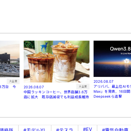
2026.08.07
大企業
アリババ、最上位AIモデ
3万台 今
大企業
2026.08.07
Max」を発表。16日
中国ラッキンコーヒー、世界店舗3.6万
Deepseekら追撃
店に拡大 既存店減収でも利益成長維持
#EV
低価格版
#モデルYL
#テスラ
#電気自動車