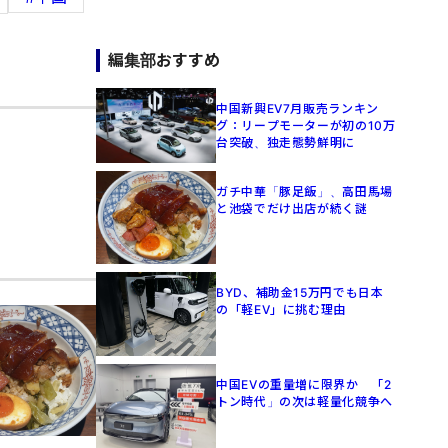
編集部おすすめ
中国新興EV7月販売ランキン
グ：リープモーターが初の10万
台突破、独走態勢鮮明に
ガチ中華「豚足飯」、高田馬場
と池袋でだけ出店が続く謎
BYD、補助金15万円でも日本
の「軽EV」に挑む理由
中国EVの重量増に限界か 「2
トン時代」の次は軽量化競争へ