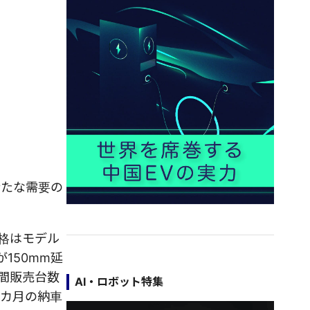
新たな需要の
価格はモデル
150mm延
間販売台数
AI・ロボット特集
2カ月の納車