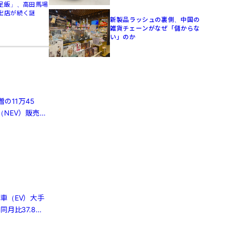
足飯」、高田馬場
出店が続く謎
新製品ラッシュの裏側、中国の
雑貨チェーンがなぜ「儲からな
い」のか
の11万45
（NEV）販売は
車（EV）大手
月比37.8％