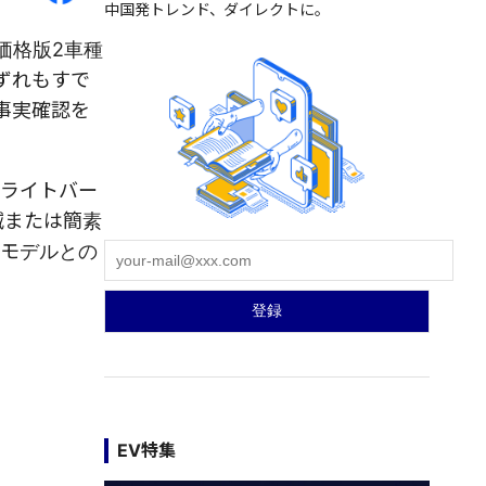
中国発トレンド、ダイレクトに。
価格版2車種
ずれもすで
事実確認を
のライトバー
減または簡素
行モデルとの
EV特集