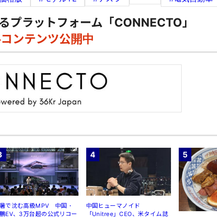
るプラットフォーム「CONNECTO」
料コンテンツ公開中
3
4
5
暑で沈む高級MPV 中国・
中国ヒューマノイド
鵬EV、3万台超の公式リコー
「Unitree」CEO、米タイム誌