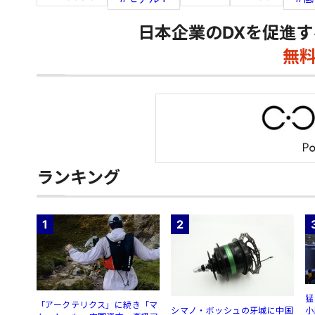
日本企業のDXを促進す
無
ランキング
1
2
猛
「アークテリクス」に続き「マ
シマノ・ボッシュの牙城に中国
小