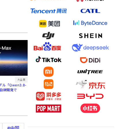
大企業
ル「Qwen3.8-
間自律開発で
#中国