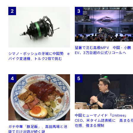
2
3
猛暑で沈む高級MPV 中国・小鵬
EV、3万台超の公式リコールへ
シマノ・ボッシュの牙城に中国勢 e
バイク変速機、トルク2倍で挑む
4
5
中国ヒューマノイド「Unitree」
CEO、米タイム誌表紙に 高まる
在感、強まる規制
ガチ中華「豚足飯」、高田馬場と池
袋でだけ出店が続く謎