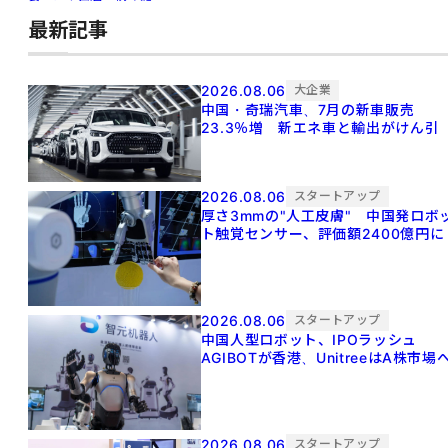
最新記事
2026.08.06
大企業
中国・奇瑞汽車、7月の新車販売
23.3％増 新エネ車と輸出がけん引
2026.08.06
スタートアップ
厚さ3mmの"人工皮膚" 中国発ロボ
ト触覚センサー、評価額2400億円に
2026.08.06
スタートアップ
中国人型ロボット、IPOラッシュ
AGIBOTが香港、UnitreeはA株市場
2026.08.06
スタートアップ