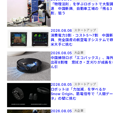
「物理法則」を学ぶロボットで大型
達 中国新興、自動車工場の「残る3
割」狙う
2026.08.06
スタートアップ
消費電力3割・コスト5〜7割 中国
興、完全国産の航空電子システムで
米大手に挑む
2026.08.05
大企業
中国掃除ロボ「エコバックス」、海
出荷8割増 窓拭き・芝刈りが成長を
ん引
2026.08.05
スタートアップ
ロボットは「力加減」を学べるか
Snow Origin、筋電信号で「人間デ
タ」の壁に挑む
2026.08.05
大企業