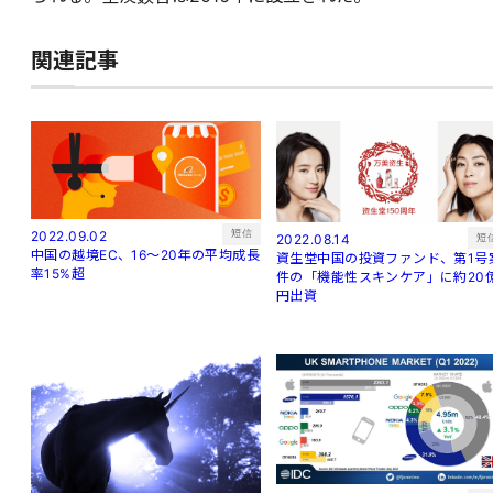
関連記事
短信
2022.09.02
短
2022.08.14
中国の越境EC、16～20年の平均成長
資生堂中国の投資ファンド、第1号
率15%超
件の「機能性スキンケア」に約20
円出資