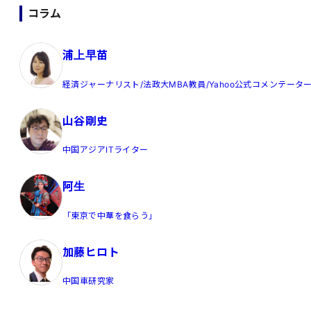
コラム
浦上早苗
経済ジャーナリスト/法政大MBA教員/Yahoo公式コメンテータ
山谷剛史
中国アジアITライター
阿生
「東京で中華を食らう」
加藤ヒロト
中国車研究家