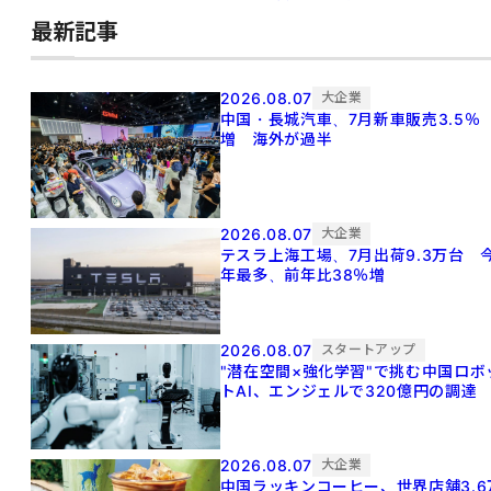
最新記事
2026.08.07
大企業
中国・長城汽車、7月新車販売3.5％
増 海外が過半
2026.08.07
大企業
テスラ上海工場、7月出荷9.3万台 
年最多、前年比38％増
2026.08.07
スタートアップ
"潜在空間×強化学習"で挑む中国ロボ
トAI、エンジェルで320億円の調達
2026.08.07
大企業
中国ラッキンコーヒー、世界店舗3.6