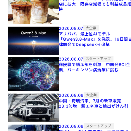
店に拡大 既存店減収でも利益成長
持
2026.08.07
大企業
アリババ、最上位AIモデル
「Qwen3.8-Max」を発表。16日間
律開発でDeepseekら追撃
2026.08.07
スタートアップ
非侵襲で脳深部を刺激 中国発BCI企
業、パーキンソン病治療に挑む
2026.08.06
大企業
中国・奇瑞汽車、7月の新車販売
23.3％増 新エネ車と輸出がけん引
2026.08.06
スタートアップ