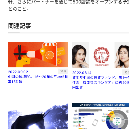
軒、さらにパートナーを通じて500店舗をオープンする予
とのこと。
関連記事
短信
2022.09.02
短
2022.08.14
中国の越境EC、16～20年の平均成長
資生堂中国の投資ファンド、第1号
率15%超
件の「機能性スキンケア」に約20
円出資