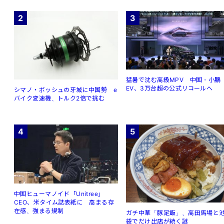
2
3
猛暑で沈む高級MPV 中国・小鵬
EV、3万台超の公式リコールへ
シマノ・ボッシュの牙城に中国勢 e
バイク変速機、トルク2倍で挑む
4
5
中国ヒューマノイド「Unitree」
CEO、米タイム誌表紙に 高まる存
在感、強まる規制
ガチ中華「豚足飯」、高田馬場と
袋でだけ出店が続く謎