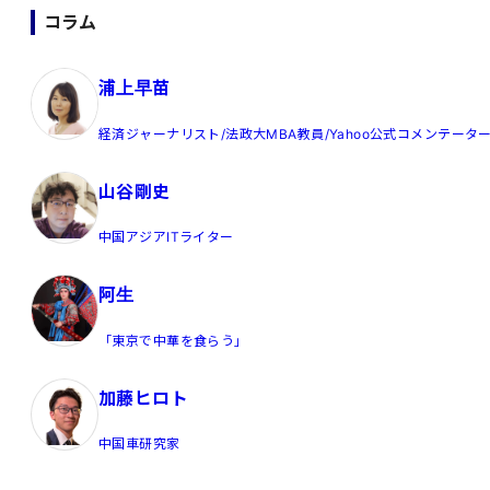
コラム
浦上早苗
経済ジャーナリスト/法政大MBA教員/Yahoo公式コメンテータ
山谷剛史
中国アジアITライター
阿生
「東京で中華を食らう」
加藤ヒロト
中国車研究家