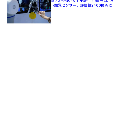
厚さ3mmの"人工皮膚" 中国発ロボ
ト触覚センサー、評価額2400億円に