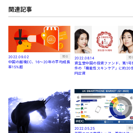
関連記事
短信
2022.09.02
短
2022.08.14
中国の越境EC、16～20年の平均成長
資生堂中国の投資ファンド、第1号
率15%超
件の「機能性スキンケア」に約20
円出資
短
2022.05.25