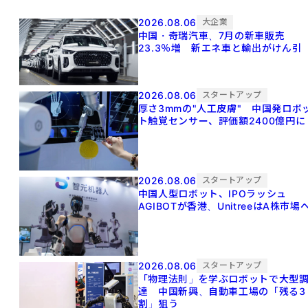
2026.08.06
大企業
中国・奇瑞汽車、7月の新車販売
23.3％増 新エネ車と輸出がけん引
2026.08.06
スタートアップ
厚さ3mmの"人工皮膚" 中国発ロボ
ト触覚センサー、評価額2400億円に
2026.08.06
スタートアップ
中国人型ロボット、IPOラッシュ
AGIBOTが香港、UnitreeはA株市場
2026.08.06
スタートアップ
「物理法則」を学ぶロボットで大型
達 中国新興、自動車工場の「残る3
割」狙う