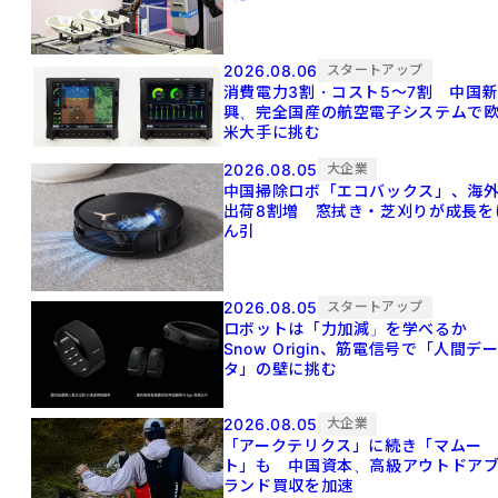
2026.08.06
スタートアップ
消費電力3割・コスト5〜7割 中国
興、完全国産の航空電子システムで
米大手に挑む
2026.08.05
大企業
中国掃除ロボ「エコバックス」、海
出荷8割増 窓拭き・芝刈りが成長を
ん引
2026.08.05
スタートアップ
ロボットは「力加減」を学べるか
Snow Origin、筋電信号で「人間デ
タ」の壁に挑む
2026.08.05
大企業
「アークテリクス」に続き「マムー
ト」も 中国資本、高級アウトドア
ランド買収を加速