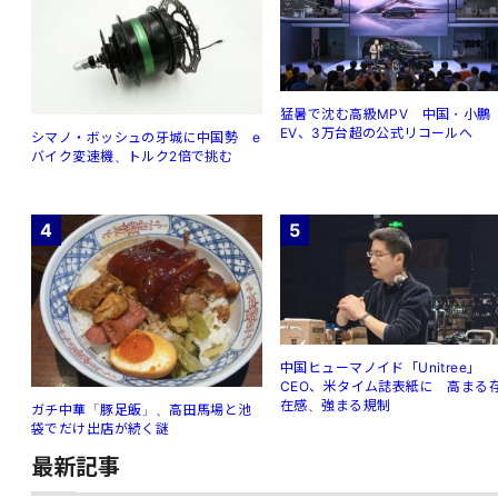
猛暑で沈む高級MPV 中国・小鵬
EV、3万台超の公式リコールへ
シマノ・ボッシュの牙城に中国勢 e
バイク変速機、トルク2倍で挑む
4
5
中国ヒューマノイド「Unitree」
CEO、米タイム誌表紙に 高まる
在感、強まる規制
ガチ中華「豚足飯」、高田馬場と池
袋でだけ出店が続く謎
最新記事