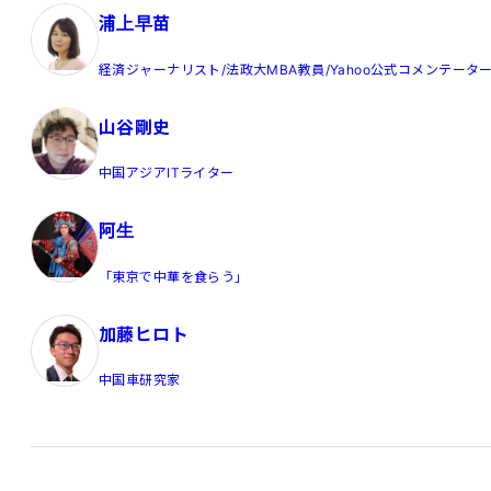
浦上早苗
経済ジャーナリスト/法政大MBA教員/Yahoo公式コメンテータ
山谷剛史
中国アジアITライター
阿生
「東京で中華を食らう」
加藤ヒロト
中国車研究家