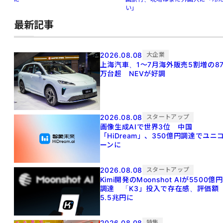
い」
最新記事
2026.08.08
大企業
上海汽車、1～7月海外販売5割増の8
万台超 NEVが好調
2026.08.08
スタートアップ
画像生成AIで世界3位 中国
「HiDream」、350億円調達でユニ
ーンに
2026.08.08
スタートアップ
Kimi開発のMoonshot AIが5500億円
調達 「K3」投入で存在感、評価額
5.5兆円に
2026.08.08
特集