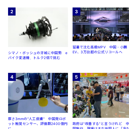
2
3
猛暑で沈む高級MPV 中国・小鵬
EV、3万台超の公式リコールへ
シマノ・ボッシュの牙城に中国勢 e
バイク変速機、トルク2倍で挑む
4
5
厚さ3mmの"人工皮膚" 中国発ロボ
ット触覚センサー、評価額2400億円
政府は"改善する"と言うけれど 
に
国旅行、現場はまだ外国人に「冷