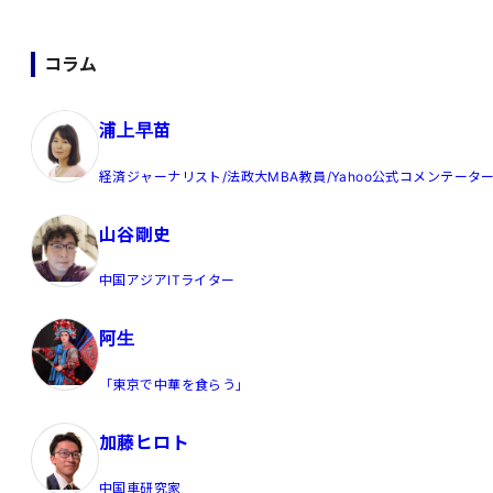
コラム
浦上早苗
経済ジャーナリスト/法政大MBA教員/Yahoo公式コメンテータ
山谷剛史
中国アジアITライター
阿生
「東京で中華を食らう」
加藤ヒロト
中国車研究家