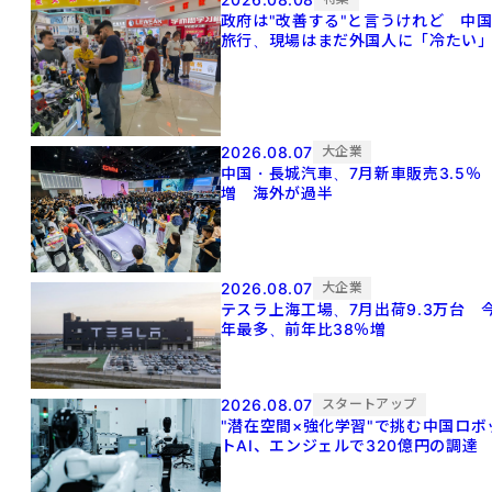
政府は"改善する"と言うけれど 中
旅行、現場はまだ外国人に「冷たい
2026.08.07
大企業
中国・長城汽車、7月新車販売3.5％
増 海外が過半
2026.08.07
大企業
テスラ上海工場、7月出荷9.3万台 
年最多、前年比38％増
2026.08.07
スタートアップ
"潜在空間×強化学習"で挑む中国ロボ
トAI、エンジェルで320億円の調達