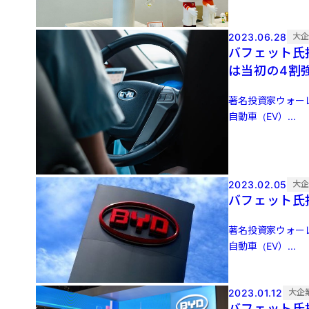
2023.06.28
大
バフェット氏
は当初の4
著名投資家ウォー
自動車（EV）...
2023.02.05
大
バフェット氏
著名投資家ウォー
自動車（EV）...
2023.01.12
大企
バフェット氏