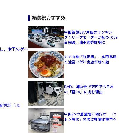
編集部おすすめ
中国新興EV7月販売ランキン
グ：リープモーターが初の10万
台突破、独走態勢鮮明に
定し、傘下のゲー
ガチ中華「豚足飯」、高田馬場
と池袋でだけ出店が続く謎
BYD、補助金15万円でも日本
の「軽EV」に挑む理由
族信託「JC
中国EVの重量増に限界か 「2
トン時代」の次は軽量化競争へ