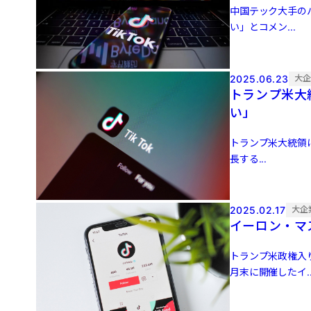
中国テック大手の
い」とコメン...
2025.06.23
大
トランプ米大
い」
トランプ米大統領は
長する...
2025.02.17
大企
イーロン・マ
トランプ米政権入
月末に開催したイ..