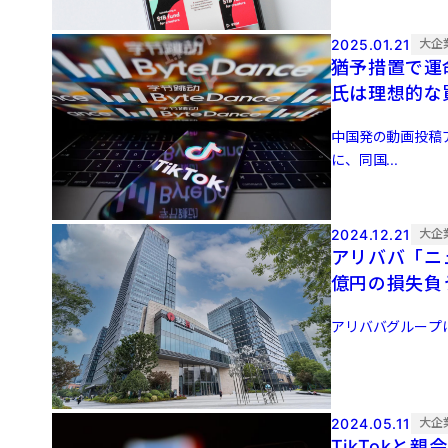
2025.01.21
大企
猶予措置で運
氏は理想的な
中国発の動画投稿ア
に、同国...
2024.12.21
大企
アリババ「ニ
億円の損失負
アリババグループは1
2024.05.11
大企
TikTok