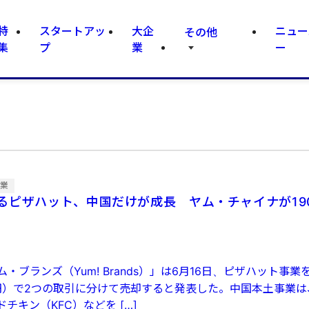
特
スタートアッ
大企
ニュー
その他
集
プ
業
ー
企業
るピザハット、中国だけが成長 ヤム・チャイナが19
・ブランズ（Yum! Brands）」は6月16日、ピザハット事業
億円）で2つの取引に分けて売却すると発表した。中国本土事業
チキン（KFC）などを […]