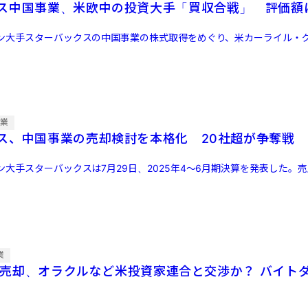
ス中国事業、米欧中の投資大手「買収合戦」 評価額
ン大手スターバックスの中国事業の株式取得をめぐり、米カーライル・
企業
ス、中国事業の売却検討を本格化 20社超が争奪戦
大手スターバックスは7月29日、2025年4〜6月期決算を発表した。
業
米事業売却、オラクルなど米投資家連合と交渉か？ バイト