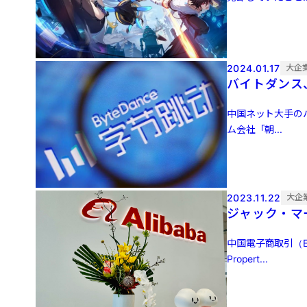
2024.01.17
大企
バイトダンス
中国ネット大手の
ム会社「朝...
2023.11.22
大企
ジャック・マ
中国電子商取引（
Propert...