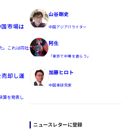
員/Yahoo公式コメンテーター
山谷剛史
中国市場は
中国アジアITライター
阿生
した。これは同社
「東京で中華を食らう」
加藤ヒロト
を売却し運
中国車研究家
決算を発表し
ニュースレターに登録