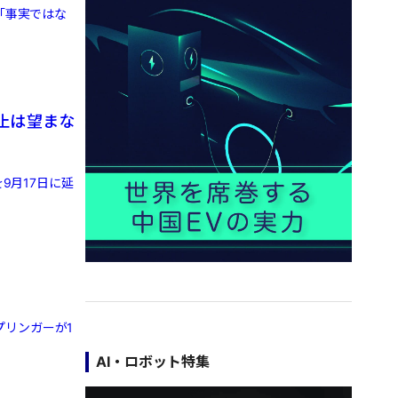
「事実ではな
停止は望まな
9月17日に延
リンガーが1
AI・ロボット特集