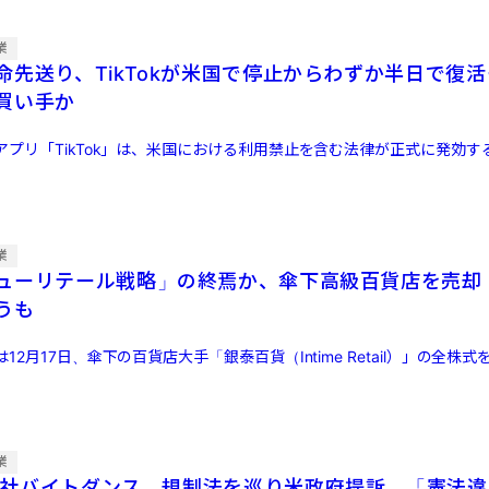
業
命先送り、TikTokが米国で停止からわずか半日で復
買い手か
プリ「TikTok」は、米国における利用禁止を含む法律が正式に発効する
業
ューリテール戦略」の終焉か、傘下高級百貨店を売却 
うも
2月17日、傘下の百貨店大手「銀泰百貨（Intime Retail）」の全株式を
業
と親会社バイトダンス、規制法を巡り米政府提訴 「憲法