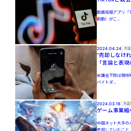
動画投稿アプリ「
跳動）がこ...
2024.04.24
大
“売却しなけれ
「言論と表現
米議会下院は現地時
バイトダ...
2024.03.18
大企
ゲーム事業縮
中国ネット大手の
売却していたこと..