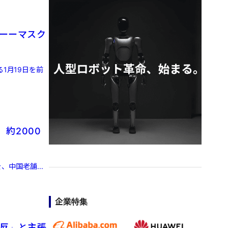
活ーーマスク
1月19日を前
約2000
、中国老舗...
企業特集
違反」と主張