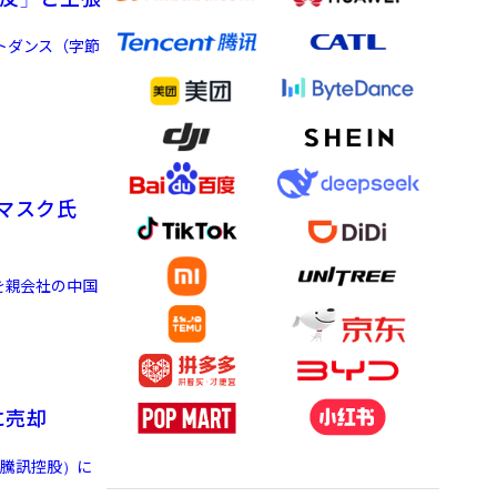
トダンス（字節
。マスク氏
を親会社の中国
に売却
（騰訊控股）に