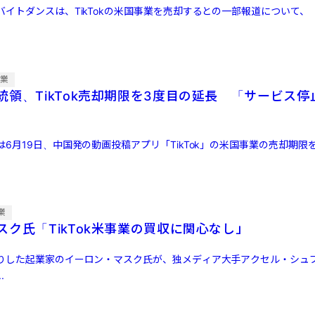
バイトダンスは、TikTokの米国事業を売却するとの一部報道について、
企業
統領、TikTok売却期限を3度目の延長 「サービス
6月19日、中国発の動画投稿アプリ「TikTok」の米国事業の売却期限を
業
スク氏「TikTok米事業の買収に関心なし」
りした起業家のイーロン・マスク氏が、独メディア大手アクセル・シュプ
.