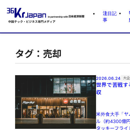
注目記
事
タグ：売却
2026.06.24
大
世界で苦戦す
収
米外食大手「ヤム
ル（約4300
タッキーフライド