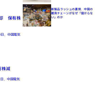
新製品ラッシュの裏側、中国の
雑貨チェーンがなぜ「儲からな
い」のか
却 保有株
9日、中国電気
万株減
7日、中国電気