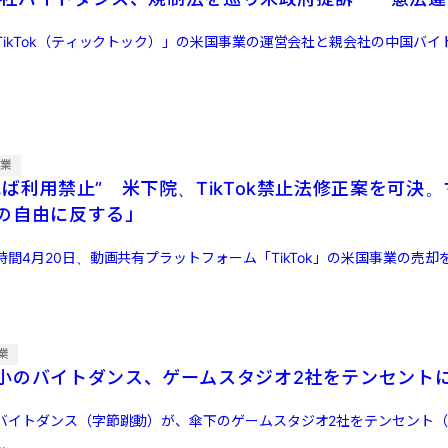
TikTok（ティックトック）」の米国事業の運営会社と親会社の中国バイ
企業
ば利用禁止” 米下院、TikTok禁止法修正案を可決
の自由に反する」
間4月20日、動画共有プラットフォーム「TikTok」の米国事業の売却
業
小のバイトダンス、ゲームスタジオ2社をテンセント
バイトダンス（字節跳動）が、傘下のゲームスタジオ2社をテンセント
.