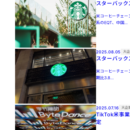
スターバック
米コーヒーチェー
系のEQT、中国...
2025.08.05
大
スターバック
米コーヒーチェーン
期比3.8...
2025.07.16
大企
TikTok
定