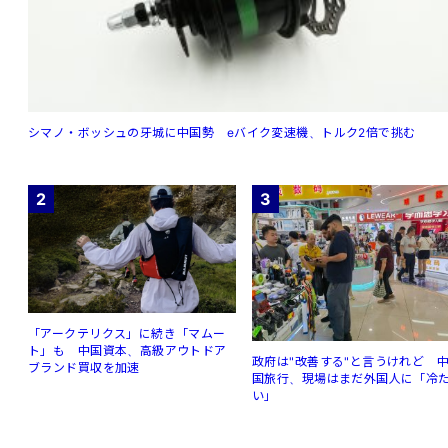
シマノ・ボッシュの牙城に中国勢 eバイク変速機、トルク2倍で挑む
2
3
「アークテリクス」に続き「マムー
ト」も 中国資本、高級アウトドア
政府は"改善する"と言うけれど 
ブランド買収を加速
国旅行、現場はまだ外国人に「冷
い」