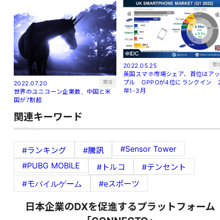
短
2022.05.25
英国スマホ市場シェア、首位はア
プル OPPOが4位にランクイン 
短信
2022.07.20
年1-3月
世界のユニコーン企業数、中国と米
国が7割超
関連キーワード
#Sensor Tower
#ランキング
#騰訊
#PUBG MOBILE
#トルコ
#テンセント
#モバイルゲーム
#eスポーツ
日本企業のDXを促進するプラットフォーム