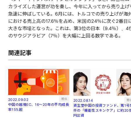
カライズした運営が功を奏し、今年に入ってから売り上げ
急速に伸ばしている。6月には、トルコでの売り上げが海
における売上高の17.6％を占め、米国の24％に次ぐ2番目
大きな市場となった。これは、第3位の日本（9.4％）、4
のサウジアラビア（7％）を大幅に上回る数字である。
関連記事
短信
2022.09.02
短
2022.08.14
中国の越境EC、16～20年の平均成長
資生堂中国の投資ファンド、第1号
率15%超
件の「機能性スキンケア」に約20
円出資