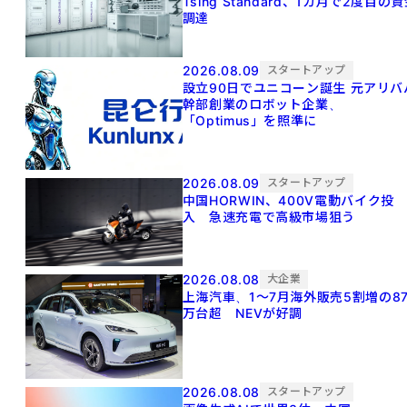
Tsing Standard、1カ月で2度目の
調達
2026.08.09
スタートアップ
設立90日でユニコーン誕生 元アリババ
幹部創業のロボット企業、
「Optimus」を照準に
2026.08.09
スタートアップ
中国HORWIN、400V電動バイク投
入 急速充電で高級市場狙う
2026.08.08
大企業
上海汽車、1～7月海外販売5割増の8
万台超 NEVが好調
2026.08.08
スタートアップ