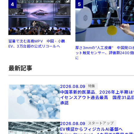
4
5
猛暑で沈む高級MPV 中国・小鵬
EV、3万台超の公式リコールへ
厚さ3mmの"人工皮膚" 中国発ロ
ット触覚センサー、評価額2400億
に
最新記事
2026.08.09
特集
中国革新的医薬品、2026年上半期は
イセンスアウト過去最高 国産31品
承認
2026.08.09
スタートアップ
EV検証からフィジカルAI基盤へ