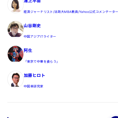
浦上早苗
経済ジャーナリスト/法政大MBA教員/Yahoo公式コメンテータ
山谷剛史
中国アジアITライター
阿生
「東京で中華を食らう」
加藤ヒロト
中国車研究家