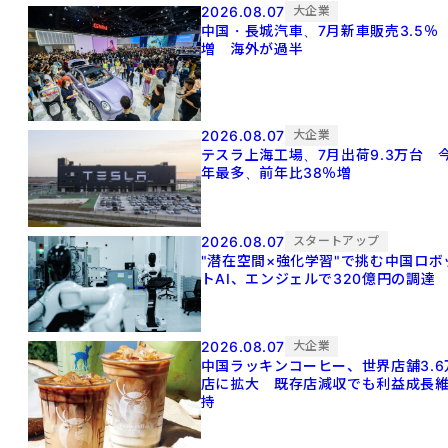
2026.08.07
大企業
中国・長城汽車、7月新車販売3.5％
増 海外が過半
2026.08.07
大企業
テスラ上海工場、7月出荷9.3万台 
年最多、前年比38％増
2026.08.07
スタートアップ
"潜在空間×強化学習"で挑む中国ロボ
トAI、エンジェルで320億円の調達
2026.08.07
大企業
中国ラッキンコーヒー、世界店舗3.6
店に拡大 既存店減収でも利益成長
持