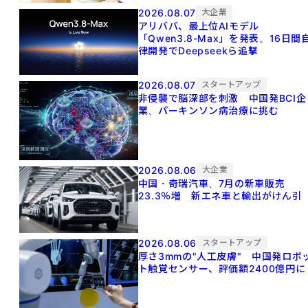
2026.08.07
大企業
アリババ、最上位AIモデル
「Qwen3.8-Max」を発表。16日間
律開発でDeepseekら追撃
2026.08.07
スタートアップ
非侵襲で脳深部を刺激 中国発BCI企
業、パーキンソン病治療に挑む
2026.08.06
大企業
中国・奇瑞汽車、7月の新車販売
23.3％増 新エネ車と輸出がけん引
2026.08.06
スタートアップ
厚さ3mmの"人工皮膚" 中国発ロボ
ト触覚センサー、評価額2400億円に