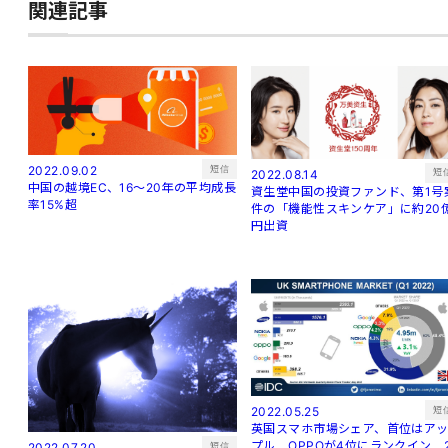
関連記事
短信
2022.09.02
短
2022.08.14
中国の越境EC、16～20年の平均成長
資生堂中国の投資ファンド、第1号
率15%超
件の「機能性スキンケア」に約20
円出資
短
2022.05.25
英国スマホ市場シェア、首位はア
プル OPPOが4位にランクイン 
短信
2022.07.20