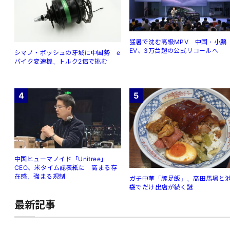
猛暑で沈む高級MPV 中国・小鵬
EV、3万台超の公式リコールへ
シマノ・ボッシュの牙城に中国勢 e
バイク変速機、トルク2倍で挑む
4
5
中国ヒューマノイド「Unitree」
CEO、米タイム誌表紙に 高まる存
在感、強まる規制
ガチ中華「豚足飯」、高田馬場と
袋でだけ出店が続く謎
最新記事