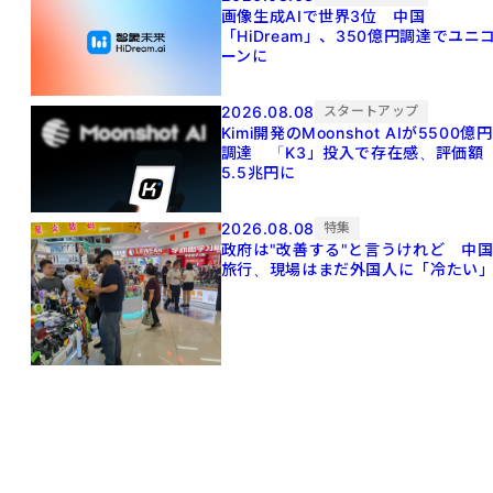
画像生成AIで世界3位 中国
「HiDream」、350億円調達でユニ
ーンに
2026.08.08
スタートアップ
Kimi開発のMoonshot AIが5500億円
調達 「K3」投入で存在感、評価額
5.5兆円に
2026.08.08
特集
政府は"改善する"と言うけれど 中
旅行、現場はまだ外国人に「冷たい