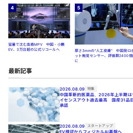
4
5
猛暑で沈む高級MPV 中国・小鵬
EV、3万台超の公式リコールへ
厚さ3mmの"人工皮膚" 中国発ロ
ット触覚センサー、評価額2400億
に
最新記事
2026.08.09
特集
中国革新的医薬品、2026年上半期は
イセンスアウト過去最高 国産31品
承認
2026.08.09
スタートアップ
EV検証からフィジカルAI基盤へ