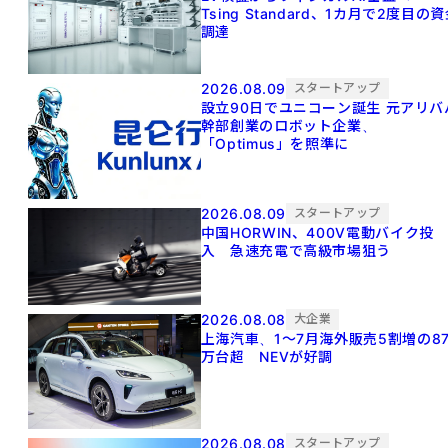
Tsing Standard、1カ月で2度目の
調達
2026.08.09
スタートアップ
設立90日でユニコーン誕生 元アリババ
幹部創業のロボット企業、
「Optimus」を照準に
2026.08.09
スタートアップ
中国HORWIN、400V電動バイク投
入 急速充電で高級市場狙う
2026.08.08
大企業
上海汽車、1～7月海外販売5割増の8
万台超 NEVが好調
2026.08.08
スタートアップ