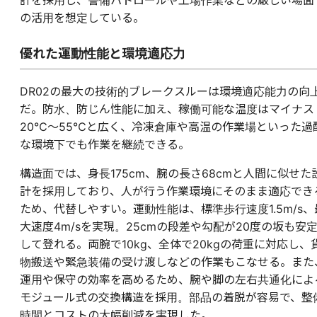
計を採用し、警備パトロールや工場作業などの厳しい場面
の活用を想定している。
優れた運動性能と環境適応力
DR02の最大の技術的ブレークスルーは環境適応能力の向
だ。防水、防じん性能に加え、稼働可能な温度はマイナス
20℃～55℃と広く、冷凍倉庫や高温の作業場といった過
な環境下でも作業を継続できる。
構造面では、身長175cm、腕の長さ68cmと人間に似せた
計を採用しており、人が行う作業環境にそのまま適応でき
ため、代替しやすい。運動性能は、標準歩行速度1.5m/s、
大速度4m/sを実現。25cmの段差や勾配が20度の坂も安
して登れる。両腕で10kg、全体で20kgの荷重に対応し、
物搬送や緊急装備の受け渡しなどの作業もこなせる。また
運用や保守の効率を高めるため、腕や脚の左右共通化によ
モジュール式の交換構造を採用。部品の着脱が容易で、整
時間とコストの大幅削減を実現した。