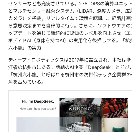
センサーなども充実させている。275TOPSの演算ユニッ
とマルチセンサー融合システム（LiDAR、深度カメラ、広
カメラ）を搭載。リアルタイムで環境を認識し、経路計画
ら意思決定までを自律的に行う。さらに、ソフトウエアの
ップデートを通じて継続的に認知のレベルを向上させ（エ
ボディドAI（身体を持つAI）の実用化を後押しする。「杭
六小龍」の実力
ディープ・ロボティックスは2017年に設立され、本社は浙
江省の杭州市にある。話題のAI企業「DeepSeek」と並び
「杭州六小龍」と呼ばれる杭州市の次世代テック企業群の
角を占めている。