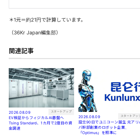
＊1元＝約21円で計算しています。
（36Kr Japan編集部）
関連記事
スタートアップ
2026.08.09
スタートアッ
2026.08.09
EV検証からフィジカルAI基盤へ
設立90日でユニコーン誕生 元アリバ
Tsing Standard、1カ月で2度目の資
バ幹部創業のロボット企業、
金調達
「Optimus」を照準に