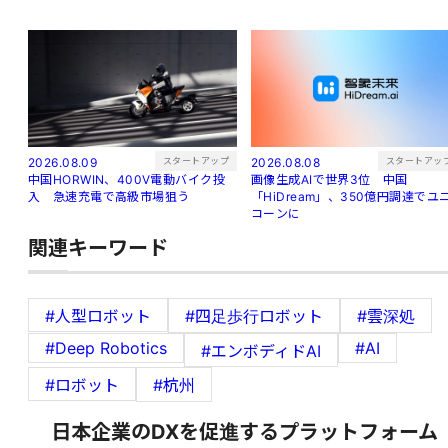
スタートアップ
スタートアッ
2026.08.09
2026.08.08
中国HORWIN、400V電動バイク投
画像生成AIで世界3位 中国
入 急速充電で高級市場狙う
「HiDream」、350億円調達でユ
コーンに
関連キーワード
#人型ロボット
#四足歩行ロボット
#雲深処
#Deep Robotics
#AI
#エンボディドAI
#ロボット
#杭州
日本企業のDXを促進するプラットフォーム