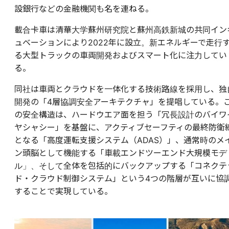
設銀行などの金融機関も名を連ねる。
載合卡車は清華大学蘇州研究院と蘇州高鉄新城の共同イン
ュベーションにより2022年に設立。新エネルギーで走行
る大型トラックの車両開発およびスマート化に注力してい
る。
同社は車両とクラウドを一体化する技術路線を採用し、独
開発の「4層協調安全アーキテクチャ」を提唱している。
の安全構造は、ハードウエア面を担う「冗長設計のバイワ
ヤシャシー」を基盤に、アクティブセーフティの最終防衛
となる「高度運転支援システム（ADAS）」、通常時のメ
ン頭脳として機能する「車載エンドツーエンド大規模モデ
ル」、そして全体を包括的にバックアップする「コネクテ
ド・クラウド制御システム」という4つの階層が互いに協
することで実現している。