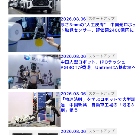
2026.08.06
スタートアップ
厚さ3mmの"人工皮膚" 中国発ロボ
ト触覚センサー、評価額2400億円に
2026.08.06
スタートアップ
中国人型ロボット、IPOラッシュ
AGIBOTが香港、UnitreeはA株市場
2026.08.06
スタートアップ
「物理法則」を学ぶロボットで大型
達 中国新興、自動車工場の「残る3
割」狙う
2026.08.06
スタートアップ