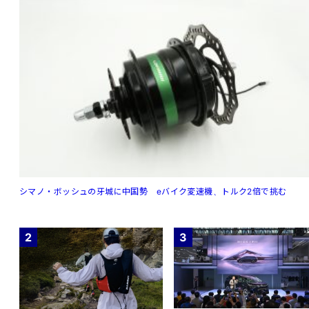
シマノ・ボッシュの牙城に中国勢 eバイク変速機、トルク2倍で挑む
2
3