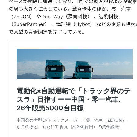
ペースが明確に加速しており、1回での調達額および投資
の層も大きく拡大している。載合卡車のほか、零一汽車
（ZERON） やDeepWay（深向科技） 、速豹科技
（SuperPanther） 、海珀特（Hybot） などの企業も相次
で大型の資金調達を完了している。