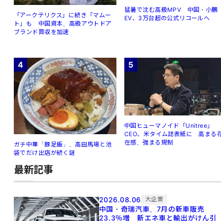
猛暑で沈む高級MPV 中国・小鵬
「アークテリクス」に続き「マムー
EV、3万台超の公式リコールへ
ト」も 中国資本、高級アウトドア
ブランド買収を加速
4
5
中国ヒューマノイド「Unitree」
CEO、米タイム誌表紙に 高まる
在感、強まる規制
ガチ中華「豚足飯」、高田馬場と池
袋でだけ出店が続く謎
最新記事
2026.08.06
大企業
中国・奇瑞汽車、7月の新車販売
23.3％増 新エネ車と輸出がけん引