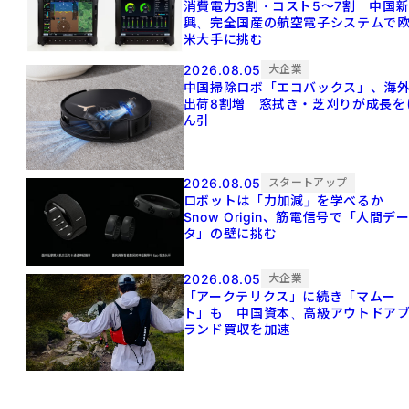
消費電力3割・コスト5〜7割 中国
興、完全国産の航空電子システムで
米大手に挑む
2026.08.05
大企業
中国掃除ロボ「エコバックス」、海
出荷8割増 窓拭き・芝刈りが成長を
ん引
2026.08.05
スタートアップ
ロボットは「力加減」を学べるか
Snow Origin、筋電信号で「人間デ
タ」の壁に挑む
2026.08.05
大企業
「アークテリクス」に続き「マムー
ト」も 中国資本、高級アウトドア
ランド買収を加速