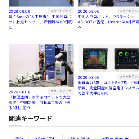
スタートアップ
スタートアッ
2026.08.06
2026.08.06
厚さ3mmの"人工皮膚" 中国発ロボ
中国人型ロボット、IPOラッシュ
ット触覚センサー、評価額2400億円
AGIBOTが香港、UnitreeはA株市
に
へ
スタートアッ
2026.08.06
消費電力3割・コスト5〜7割 中
新興、完全国産の航空電子システ
スタートアップ
2026.08.06
で欧米大手に挑む
「物理法則」を学ぶロボットで大型
調達 中国新興、自動車工場の「残
る3割」狙う
関連キーワード
#EV