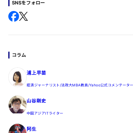
の
SNSをフォロー
ペ
ー
ジ
送
り
コラム
浦上早苗
経済ジャーナリスト/法政大MBA教員/Yahoo公式コメンテータ
山谷剛史
中国アジアITライター
阿生