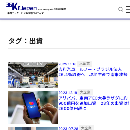
タグ：出資
大企業
2025.11.18
吉利汽車、ルノー・ブラジル法人
26.4％取得へ 現地生産で南米攻勢
大企業
2023.12.18
アリババ、東南アEC大手ラザダに約
900億円を追加出資 23年の出資は
2600億円超に
大企業
2023.07.28