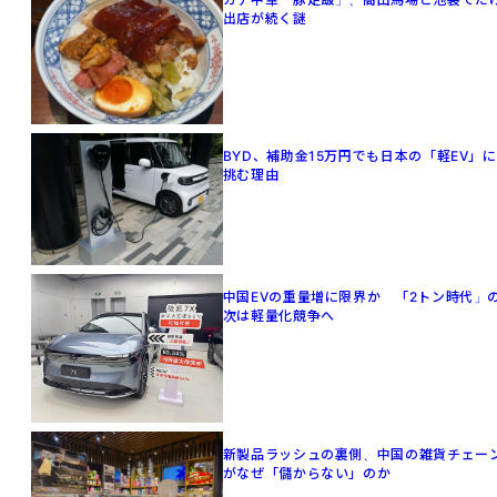
出店が続く謎
BYD、補助金15万円でも日本の「軽EV」に
挑む理由
中国EVの重量増に限界か 「2トン時代」
次は軽量化競争へ
新製品ラッシュの裏側、中国の雑貨チェー
がなぜ「儲からない」のか