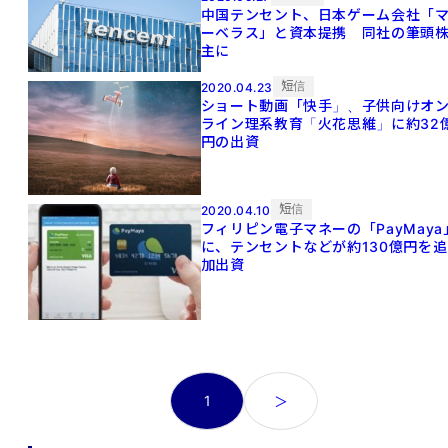
中国テンセント、日本ゲーム会社「
ーベラス」と資本提携 同社の筆頭
主に
短信
2020.04.23
ショート動画「快手」、子供向けオ
ライン理系教育「火花思維」に約32
円の出資
短信
2020.04.10
フィリピン電子マネーの「PayMaya
に、テンセントなどが約130億円を追
加出資
投
1
＞
稿