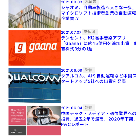
大企業
2021.09.03
シャオミ、自動車製造へ大きな一歩
マイクロソフト技術者創業の自動運
企業買収
新興国
2021.07.07
テンセント、印2番手音楽アプリ
「Gaana」に約45億円を追加出資 
有株式3分の1超
短信
2021.06.09
クアルコム、AIや自動運転など中国
タートアップ5社への出資を発表
短信
2021.06.04
中国テック・メディア・通信業界へ
投資、過去2年で最高。2020年下期
PwCレポート