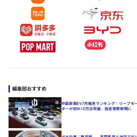
編集部おすすめ
中国新興EV7月販売ランキング：リープモ
ターが初の10万台突破、独走態勢鮮明に
ガチ中華「豚足飯」、高田馬場と池袋でだ