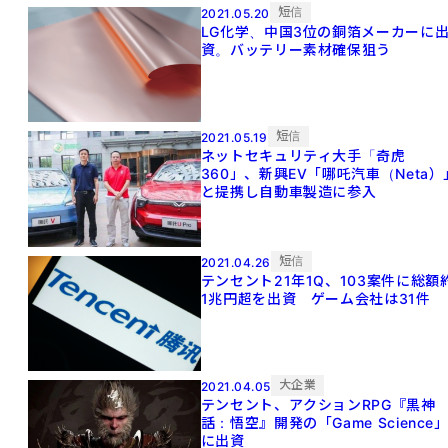
短信
2021.05.20
LG化学、中国3位の銅箔メーカーに
資。バッテリー素材確保狙う
短信
2021.05.19
ネットセキュリティ大手「奇虎
360」、新興EV「哪吒汽車（Neta）
と提携し自動車製造に参入
短信
2021.04.26
テンセント21年1Q、103案件に総額
1兆円超を出資 ゲーム会社は31件
大企業
2021.04.05
テンセント、アクションRPG『黒神
話：悟空』開発の「Game Science
に出資