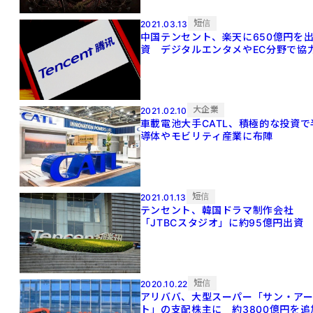
短信
2021.03.13
中国テンセント、楽天に650億円を
資 デジタルエンタメやEC分野で協
大企業
2021.02.10
車載電池大手CATL、積極的な投資で
導体やモビリティ産業に布陣
短信
2021.01.13
テンセント、韓国ドラマ制作会社
「JTBCスタジオ」に約95億円出資
短信
2020.10.22
アリババ、大型スーパー「サン・ア
ト」の支配株主に 約3800億円を追