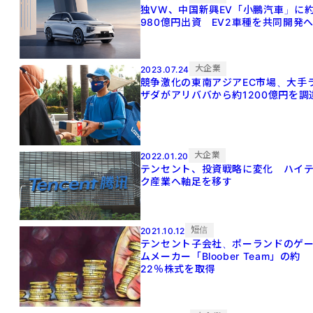
独VW、中国新興EV「小鵬汽車」に
980億円出資 EV2車種を共同開発
大企業
2023.07.24
競争激化の東南アジアEC市場、大手
ザダがアリババから約1200億円を調
大企業
2022.01.20
テンセント、投資戦略に変化 ハイ
ク産業へ軸足を移す
短信
2021.10.12
テンセント子会社、ポーランドのゲ
ムメーカー「Bloober Team」の約
22％株式を取得