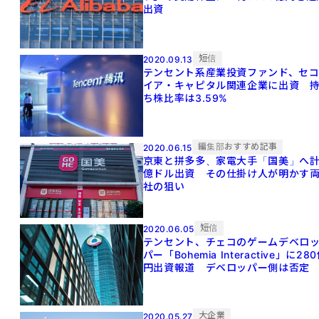
出資
短信
2020.09.13
テンセント系産業投資ファンド、セ
イア・キャピタル関連企業に出資 
ち株比率は3.59%
編集部おすすめ記事
2020.06.15
京東と拼多多、家電大手「国美」へ計
億ドル出資 その仕掛け人が明かす
社の狙い
短信
2020.06.05
テンセント、チェコのゲームデベロ
パー「Bohemia Interactive」に28
円出資報道 デベロッパー側は否定
大企業
2020.05.27