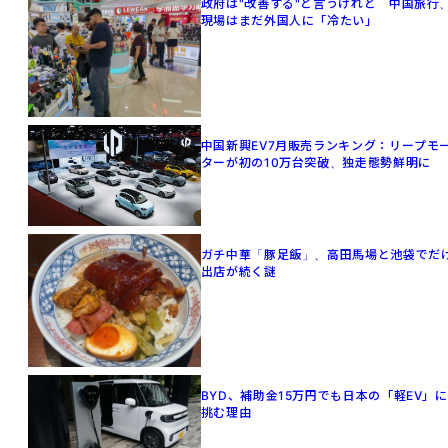
政府は"改善する"と言うけれど 中国旅行
現場はまだ外国人に「冷たい」
中国新興EV7月販売ランキング：リープモ
ターが初の10万台突破、独走態勢鮮明に
ガチ中華「豚足飯」、高田馬場と池袋でだ
出店が続く謎
BYD、補助金15万円でも日本の「軽EV」に
挑む理由