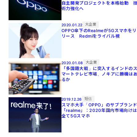
自主開発プロジェクトを本格始動 
術力強化へ
大企業
2020.01.22
OPPO傘下のRealmeが5Gスマホをリ
リース Redmiをライバル視
大企業
2020.01.08
「多国籍大戦」に突入するインドの
マートテレビ市場、ノキアに勝機は
るか
短信
2019.12.26
スマホ大手「OPPO」のサブブラン
「realme」：2020年国内市場向け
全て5Gスマホ