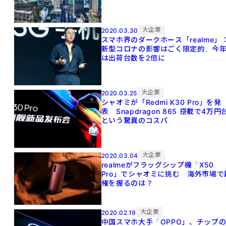
大企業
2020.03.30
スマホ界のダークホース「realme」
新型コロナの影響はごく限定的、今
は出荷台数を2倍に
大企業
2020.03.25
シャオミが「Redmi K30 Pro」を発
表 Snapdragon 865 搭載で4万円
という驚異のコスパ
大企業
2020.03.04
realmeがフラッグシップ機「X50
Pro」でシャオミに挑む 海外市場で
権を握るのは？
大企業
2020.02.19
中国スマホ大手「OPPO」、チップ