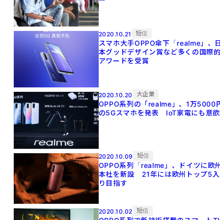
短信
2020.10.21
スマホ大手OPPO傘下「realme」、
本グッドデザイン賞など多くの国際
アワードを受賞
大企業
2020.10.20
OPPO系列の「realme」、1万5000
の5Gスマホを発表 IoT家電にも意欲
短信
2020.10.09
OPPO系列「realme」、ドイツに欧
本社を新設 21年には欧州トップ5入
り目指す
短信
2020.10.02