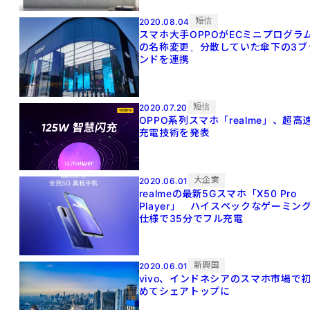
短信
2020.08.04
スマホ大手OPPOがECミニプログラ
の名称変更、分散していた傘下の3ブ
ンドを連携
短信
2020.07.20
OPPO系列スマホ「realme」、超高
充電技術を発表
大企業
2020.06.01
realmeの最新5Gスマホ「X50 Pro
Player」 ハイスペックなゲーミン
仕様で35分でフル充電
新興国
2020.06.01
vivo、インドネシアのスマホ市場で
めてシェアトップに