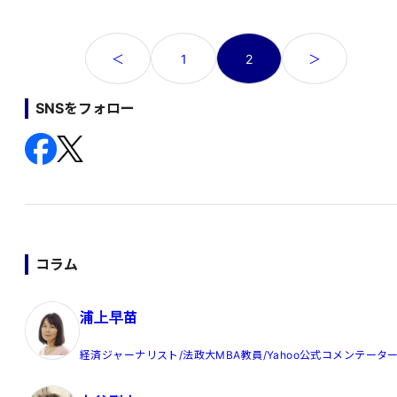
投
1
2
＜
＞
稿
の
SNSをフォロー
ペ
ー
ジ
送
り
コラム
浦上早苗
経済ジャーナリスト/法政大MBA教員/Yahoo公式コメンテータ