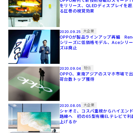
OPPO系列で新技術搭載のスマートT
をリリース、QLEDディスプレイを超
る圧巻の視覚効果
大企業
2020.09.25
OPPOが製品ラインアップ再編 Ren
シリーズに低価格モデル、Aceシリ
ズは廃止
短信
2020.09.04
OPPO、東南アジアのスマホ市場で
荷台数トップ獲得
大企業
2020.08.05
シャオミ、コスパ重視からハイエン
路線へ 初の65型有機ELテレビで利
上げるか