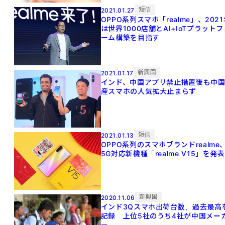
短信
2021.01.27
OPPO系列スマホ「realme」、202
は世界1000店舗とAI+IoTプラットフ
ーム構築を目指す
新興国
2021.01.17
インド、中国アプリ禁止措置後も中
産スマホの人気拡大止まらず
短信
2021.01.13
OPPO系列のスマホブランドrealme
5G対応新機種「realme V15」を発表
新興国
2020.11.06
インド3Qスマホ出荷台数、過去最高
記録 上位5社のうち4社が中国メー
ー