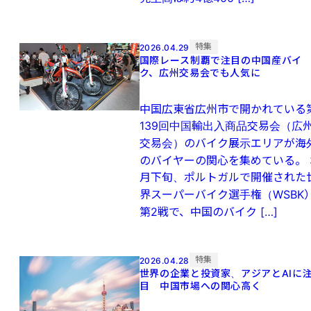
特集
2026.04.29
国際レース制覇で注目の中国産バイ
ク、広州交易会でも人気に
中国広東省広州市で開かれている
139回中国輸出入商品交易会（広
交易会）のバイク展示エリアが海
のバイヤーの関心を集めている。 
月下旬、ポルトガルで開催された
界スーパーバイク選手権（WSBK
第2戦で、中国のバイク […]
特集
2026.04.28
世界の企業と投資家、アジアとAIに
目 中国市場への関心高く