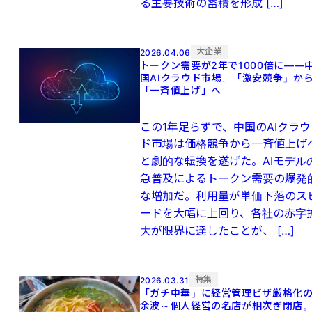
る主要技術の蓄積を形成 […]
大企業
2026.04.06
トークン需要が2年で1000倍に——
国AIクラウド市場、「激安競争」か
「一斉値上げ」へ
この1年足らずで、中国のAIクラウ
ド市場は価格競争から一斉値上げ
と劇的な転換を遂げた。AIモデル
急普及によるトークン需要の爆発
な増加だ。利用量が単価下落のス
ードを大幅に上回り、各社の赤字
大が限界に達したことが、 […]
特集
2026.03.31
「ガチ中華」に経営管理ビザ厳格化
余波～個人経営の名店が相次ぎ閉店