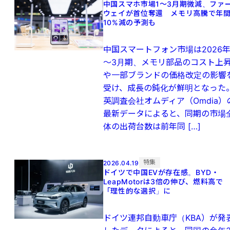
中国スマホ市場1〜3月期微減、ファ
ウェイが首位奪還 メモリ高騰で年
10%減の予測も
中国スマートフォン市場は2026年
～3月期、メモリ部品のコスト上
や一部ブランドの価格改定の影響
受け、成長の鈍化が鮮明となった
英調査会社オムディア（Omdia）
最新データによると、同期の市場
体の出荷台数は前年同 […]
特集
2026.04.19
ドイツで中国EVが存在感。BYD・
LeapMotorは3倍の伸び、燃料高で
「理性的な選択」に
ドイツ連邦自動車庁（KBA）が発