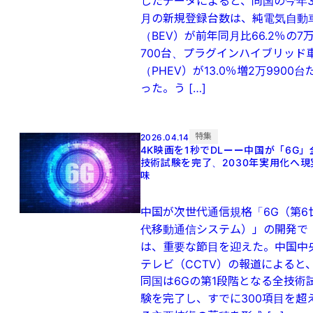
したデータによると、同国の今年
月の新規登録台数は、純電気自動
（BEV）が前年同月比66.2％の7
700台、プラグインハイブリッド
（PHEV）が13.0％増2万9900台
った。う […]
特集
2026.04.14
4K映画を1秒でDLーー中国が「6G」
技術試験を完了、2030年実用化へ現
味
中国が次世代通信規格「6G（第6
代移動通信システム）」の開発で
は、重要な節目を迎えた。中国中
テレビ（CCTV）の報道によると
同国は6Gの第1段階となる全技術
験を完了し、すでに300項目を超