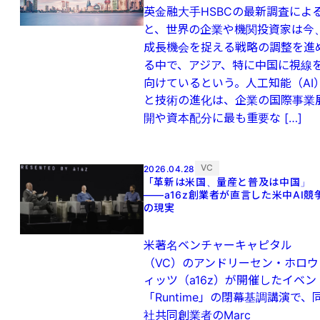
英金融大手HSBCの最新調査によ
と、世界の企業や機関投資家は今
成長機会を捉える戦略の調整を進
る中で、アジア、特に中国に視線
向けているという。人工知能（AI
と技術の進化は、企業の国際事業
開や資本配分に最も重要な […]
VC
2026.04.28
「革新は米国、量産と普及は中国」
——a16z創業者が直言した米中AI競
の現実
米著名ベンチャーキャピタル
（VC）のアンドリーセン・ホロウ
ィッツ（a16z）が開催したイベン
「Runtime」の閉幕基調講演で、
社共同創業者のMarc