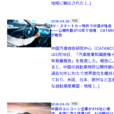
地域に輸出された […]
特集
2026.06.08
EV・スマートカー特許で中国が独走
——公開件数が10年で倍増、CATAR
が報告
中国汽車技術研究中心（CATARC
は5月16日、「汽車産業知識産権
年発展報告」を発表した。報告に
ると、中国の自動車特許公開件数
過去10年にわたり世界首位を維持
ており、米国、日本、欧州など主
な自動車産業国・地域 […]
特集
2026.06.05
中国のユニコーン企業が416社に増
加、米国に次ぐ世界2位 AI分野がけ