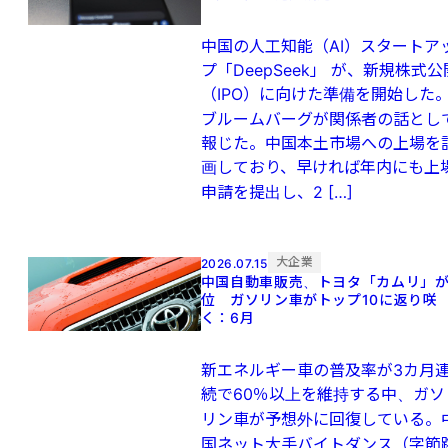
中国の人工知能（AI）スタートア
プ「DeepSeek」 が、新規株式公
（IPO）に向けた準備を開始した
ブルームバーグが関係者の話とし
報じた。中国本土市場への上場を
画しており、早ければ年内にも上
申請を提出し、2 […]
大企業
2026.07.15
中国自動車販売、トヨタ「カムリ」が
位 ガソリン車がトップ10に返り咲
く：6月
新エネルギー車の普及率が3カ月
続で60％以上を維持する中、ガソ
リン車が予想外に回復している。
国ネット大手バイトダンス（字節