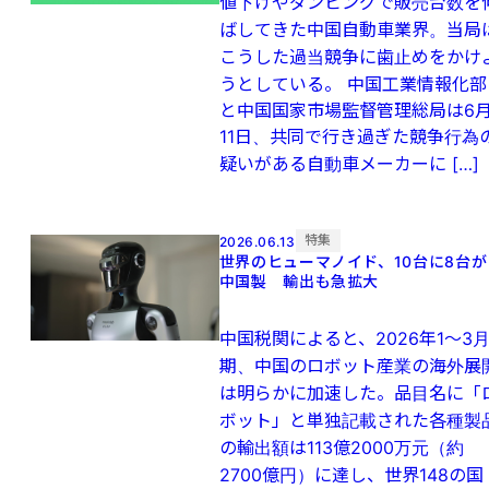
値下げやダンピングで販売台数を
ばしてきた中国自動車業界。当局
こうした過当競争に歯止めをかけ
うとしている。 中国工業情報化部
と中国国家市場監督管理総局は6
11日、共同で行き過ぎた競争行為
疑いがある自動車メーカーに […]
特集
2026.06.13
世界のヒューマノイド、10台に8台が
中国製 輸出も急拡大
中国税関によると、2026年1～3
期、中国のロボット産業の海外展
は明らかに加速した。品目名に「
ボット」と単独記載された各種製
の輸出額は113億2000万元（約
2700億円）に達し、世界148の国