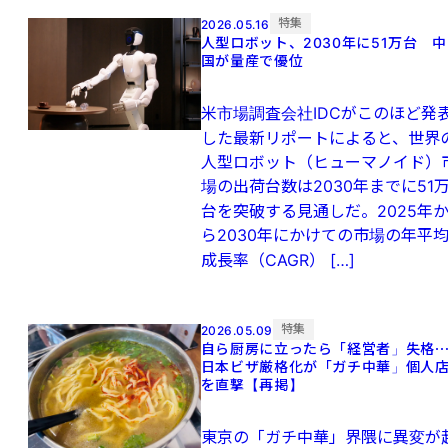
特集
2026.05.16
人型ロボット、2030年に51万台 中
国が量産で優位
米市場調査会社IDCがこのほど発
した最新リポートによると、世界
人型ロボット（ヒューマノイド）
場の出荷台数は2030年までに51
台を突破する見通しだ。2025年
ら2030年にかけての市場の年平
成長率（CAGR） […]
特集
2026.05.09
自ら厨房に立ったら「経営者」失格
日本ビザ厳格化が「ガチ中華」個人
を直撃【再掲】
東京の「ガチ中華」界隈に異変が