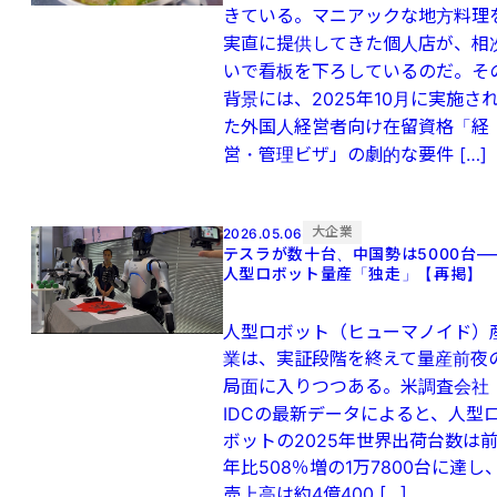
きている。マニアックな地方料理
実直に提供してきた個人店が、相
いで看板を下ろしているのだ。そ
背景には、2025年10月に実施さ
た外国人経営者向け在留資格「経
営・管理ビザ」の劇的な要件 […]
大企業
2026.05.06
テスラが数十台、中国勢は5000台—
人型ロボット量産「独走」【再掲】
人型ロボット（ヒューマノイド）
業は、実証段階を終えて量産前夜
局面に入りつつある。米調査会社
IDCの最新データによると、人型
ボットの2025年世界出荷台数は
年比508％増の1万7800台に達し
売上高は約4億400 […]