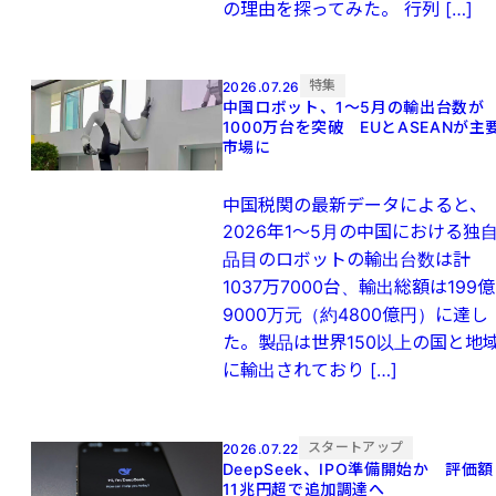
の理由を探ってみた。 行列 […]
特集
2026.07.26
中国ロボット、1～5月の輸出台数が
1000万台を突破 EUとASEANが主
市場に
中国税関の最新データによると、
2026年1～5月の中国における独
品目のロボットの輸出台数は計
1037万7000台、輸出総額は199億
9000万元（約4800億円）に達し
た。製品は世界150以上の国と地
に輸出されており […]
スタートアップ
2026.07.22
DeepSeek、IPO準備開始か 評価額
11兆円超で追加調達へ