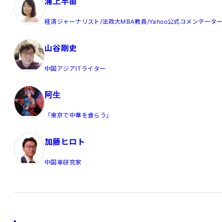
浦上早苗
経済ジャーナリスト/法政大MBA教員/Yahoo公式コメンテータ
山谷剛史
中国アジアITライター
阿生
「東京で中華を食らう」
加藤ヒロト
中国車研究家