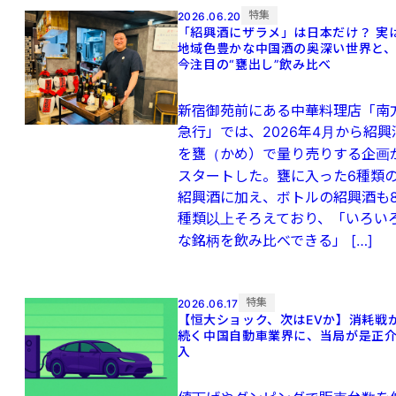
特集
2026.06.20
「紹興酒にザラメ」は日本だけ？ 実
地域色豊かな中国酒の奥深い世界と
今注目の“甕出し”飲み比べ
新宿御苑前にある中華料理店「南
急行」では、2026年4月から紹興
を甕（かめ）で量り売りする企画
スタートした。甕に入った6種類
紹興酒に加え、ボトルの紹興酒も
種類以上そろえており、「いろい
な銘柄を飲み比べできる」 […]
特集
2026.06.17
【恒大ショック、次はEVか】消耗戦
続く中国自動車業界に、当局が是正
入