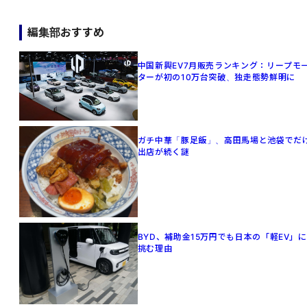
編集部おすすめ
中国新興EV7月販売ランキング：リープモ
ターが初の10万台突破、独走態勢鮮明に
ガチ中華「豚足飯」、高田馬場と池袋でだ
出店が続く謎
BYD、補助金15万円でも日本の「軽EV」に
挑む理由