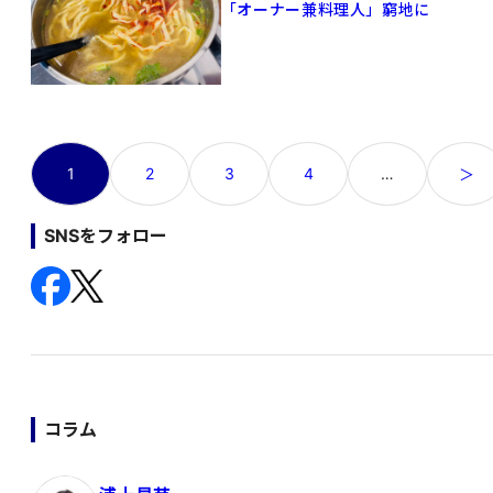
「オーナー兼料理人」窮地に
投
1
2
3
4
…
＞
稿
の
SNSをフォロー
ペ
ー
ジ
送
り
コラム